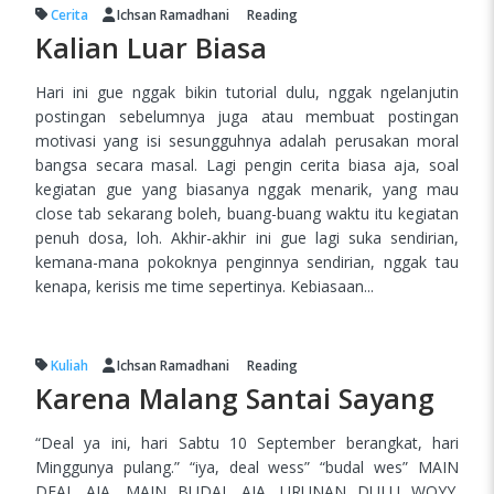
Cerita
Ichsan Ramadhani
Reading
Kalian Luar Biasa
Hari ini gue nggak bikin tutorial dulu, nggak ngelanjutin
postingan sebelumnya juga atau membuat postingan
motivasi yang isi sesungguhnya adalah perusakan moral
bangsa secara masal. Lagi pengin cerita biasa aja, soal
kegiatan gue yang biasanya nggak menarik, yang mau
close tab sekarang boleh, buang-buang waktu itu kegiatan
penuh dosa, loh. Akhir-akhir ini gue lagi suka sendirian,
kemana-mana pokoknya penginnya sendirian, nggak tau
kenapa, kerisis me time sepertinya. Kebiasaan...
Kuliah
Ichsan Ramadhani
Reading
Karena Malang Santai Sayang
“Deal ya ini, hari Sabtu 10 September berangkat, hari
Minggunya pulang.” “iya, deal wess” “budal wes” MAIN
DEAL AJA, MAIN BUDAL AJA. URUNAN DULU WOYY.