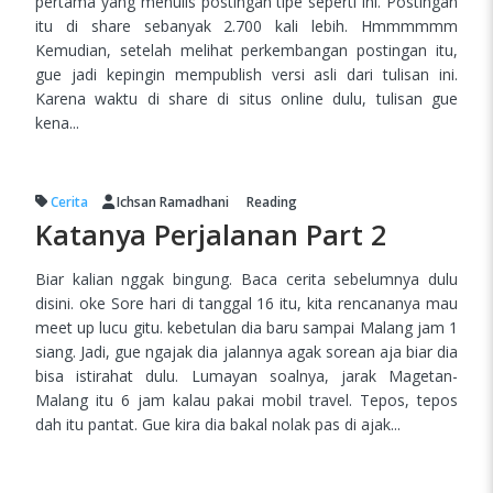
pertama yang menulis postingan tipe seperti ini. Postingan
itu di share sebanyak 2.700 kali lebih. Hmmmmmm
Kemudian, setelah melihat perkembangan postingan itu,
gue jadi kepingin mempublish versi asli dari tulisan ini.
Karena waktu di share di situs online dulu, tulisan gue
kena...
Cerita
Ichsan Ramadhani
Reading
Katanya Perjalanan Part 2
Biar kalian nggak bingung. Baca cerita sebelumnya dulu
disini. oke Sore hari di tanggal 16 itu, kita rencananya mau
meet up lucu gitu. kebetulan dia baru sampai Malang jam 1
siang. Jadi, gue ngajak dia jalannya agak sorean aja biar dia
bisa istirahat dulu. Lumayan soalnya, jarak Magetan-
Malang itu 6 jam kalau pakai mobil travel. Tepos, tepos
dah itu pantat. Gue kira dia bakal nolak pas di ajak...