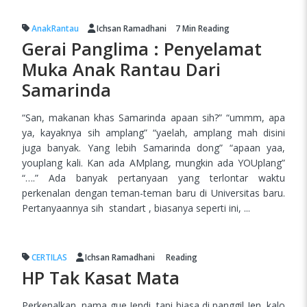
AnakRantau
Ichsan Ramadhani
7 Min
Reading
Gerai Panglima : Penyelamat
Muka Anak Rantau Dari
Samarinda
“San, makanan khas Samarinda apaan sih?” “ummm, apa
ya, kayaknya sih amplang” “yaelah, amplang mah disini
juga banyak. Yang lebih Samarinda dong” “apaan yaa,
youplang kali. Kan ada AMplang, mungkin ada YOUplang”
“….” Ada banyak pertanyaan yang terlontar waktu
perkenalan dengan teman-teman baru di Universitas baru.
Pertanyaannya sih standart , biasanya seperti ini, ...
CERTILAS
Ichsan Ramadhani
Reading
HP Tak Kasat Mata
Perkenalkan, nama gue Jendi, tapi biasa di panggil Jen, kalo