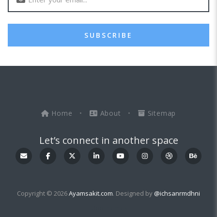
SUBSCRIBE
Home
•
About
•
Sitemap
Let’s connect in another space
Copyright © 2026
Ayamsakit.com
. Designed by
@ichsanrmdhni
OddThemes