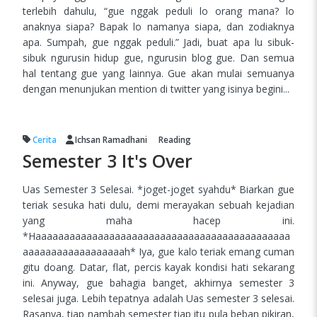
terlebih dahulu, “gue nggak peduli lo orang mana? lo
anaknya siapa? Bapak lo namanya siapa, dan zodiaknya
apa. Sumpah, gue nggak peduli.” Jadi, buat apa lu sibuk-
sibuk ngurusin hidup gue, ngurusin blog gue. Dan semua
hal tentang gue yang lainnya. Gue akan mulai semuanya
dengan menunjukan mention di twitter yang isinya begini...
Cerita
Ichsan Ramadhani
Reading
Semester 3 It's Over
Uas Semester 3 Selesai. *joget-joget syahdu* Biarkan gue
teriak sesuka hati dulu, demi merayakan sebuah kejadian
yang maha hacep ini.
*Haaaaaaaaaaaaaaaaaaaaaaaaaaaaaaaaaaaaaaaaaaaaa
aaaaaaaaaaaaaaaaaah* Iya, gue kalo teriak emang cuman
gitu doang. Datar, flat, percis kayak kondisi hati sekarang
ini. Anyway, gue bahagia banget, akhirnya semester 3
selesai juga. Lebih tepatnya adalah Uas semester 3 selesai.
Rasanya, tiap nambah semester tiap itu pula beban pikiran,