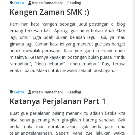
Cerita
Ichsan Ramadhani
Reading
Kangen Zaman SMK :)
Pemilihan kata ‘kangen’ sebagai judul postingan di blog
emang terkesan labil. Apalagi gue udah bukan Anak SMA
lagi, umur juga udah bukan belasan lagi. Tapi, ya mau
gimana lagi. Cuman kata ini yang menurut gue pas banget
untuk mewakili perasaan. Kalo gue ganti menjadi ‘rindu’
misalnya. Kesannya kayak ini postingan bulan puasa. “rindu
ramadhan”, “rindu lebaran”, “rindu mantan” Pas, terasa
enak di baca. Maka untuk mewakili sebuah postingan...
Cerita
Ichsan Ramadhani
Reading
Katanya Perjalanan Part 1
Buat gue perjalanan paling menarik itu adalah ketika kita
bisa senang-senang dan gila-gilaan bareng sahabat. Gak
perlu malu mau norak-norakan, gak perlu jaim mau
telanjang-telanjangan. Seperti yang gue lakukan waktu