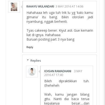
RAHAYU WULANDARI
3 MAY 2016 AT 14:06
Hahahaaa leh uga tuh trik lu yg 'kalo kamu
gimana' itu bang. Bikin obrolan jadi
nyambung, nggak berhenti.
Tyas cakeeep bener. Kiyut asli. Gue kemarin
liat di ignya. Hahahaaa
Buruan posting part 3 nya bang
Reply
Replies
ICHSAN RAMADHANI
3 MAY
2016 AT 17:40
Bileh dipraktikkan tuh.
Eheheheh
Wah, kamu jangan bilang
gitu. Nanti dia baca terua
kepalanya besar.....dan