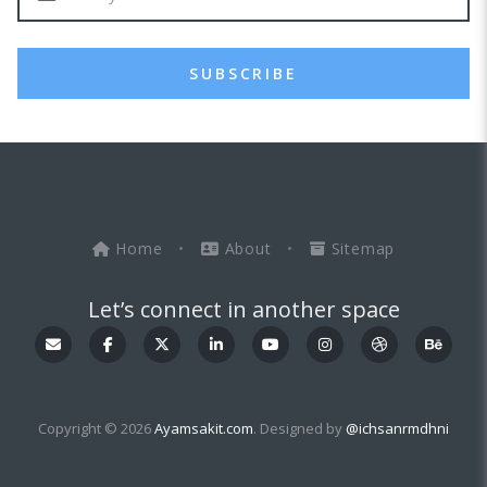
SUBSCRIBE
Home
•
About
•
Sitemap
Let’s connect in another space
Copyright © 2026
Ayamsakit.com
. Designed by
@ichsanrmdhni
OddThemes