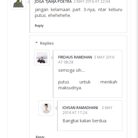
JOGA TJAHJA POETRA
2 MAY 2016 AT 22:04
jangan kelamaan part 3-nya, ntar keburu
putus. ehehehehe.
Reply
Replies
FIRDAUS RAMDHAN
3 MAY 2016
AT 08:28
semoga sih....
putus untuk menikah
maksudnya.
ICHSAN RAMADHANI
3 MAY
2016 AT 17:24
Bangkai kalian berdua.
Reply