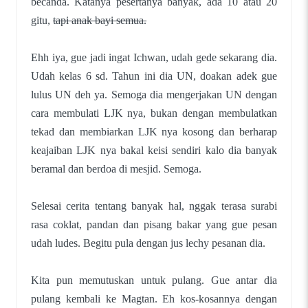
becanda. Katanya pesertanya banyak, ada 10 atau 20
gitu,
tapi anak bayi semua.
Ehh iya, gue jadi ingat Ichwan, udah gede sekarang dia.
Udah kelas 6 sd. Tahun ini dia UN, doakan adek gue
lulus UN deh ya. Semoga dia mengerjakan UN dengan
cara membulati LJK nya, bukan dengan membulatkan
tekad dan membiarkan LJK nya kosong dan berharap
keajaiban LJK nya bakal keisi sendiri kalo dia banyak
beramal dan berdoa di mesjid. Semoga.
Selesai cerita tentang banyak hal, nggak terasa surabi
rasa coklat, pandan dan pisang bakar yang gue pesan
udah ludes. Begitu pula dengan jus lechy pesanan dia.
Kita pun memutuskan untuk pulang. Gue antar dia
pulang kembali ke Magtan. Eh kos-kosannya dengan