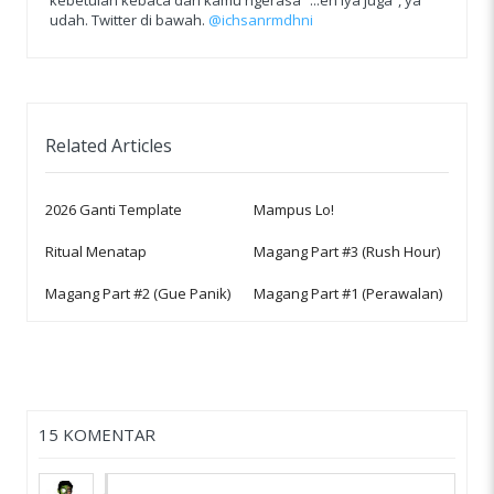
kebetulan kebaca dan kamu ngerasa “...eh iya juga”, ya
udah. Twitter di bawah.
@ichsanrmdhni
Related Articles
2026 Ganti Template
Mampus Lo!
Ritual Menatap
Magang Part #3 (Rush Hour)
Magang Part #2 (Gue Panik)
Magang Part #1 (Perawalan)
15 KOMENTAR