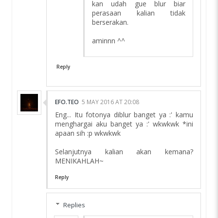
kan udah gue blur biar
perasaan kalian tidak
berserakan.
aminnn ^^
Reply
EFO.TEO
5 MAY 2016 AT 20:08
Eng... Itu fotonya diblur banget ya :' kamu
menghargai aku banget ya :' wkwkwk *ini
apaan sih :p wkwkwk
Selanjutnya kalian akan kemana?
MENIKAHLAH~
Reply
Replies