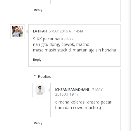
Reply
LATIFAH
6 MAY 2016 AT 14:44
SIKK pacar baru asikk
nah gitu dong, cowok, macho
masa masih stuck di mantan aja sih hahaha
Reply
Replies
ICHSAN RAMADHANI
7 MAY
2016 AT 19:47
dimana kolerasi antara pacar
baru dan cowo macho :(
Reply