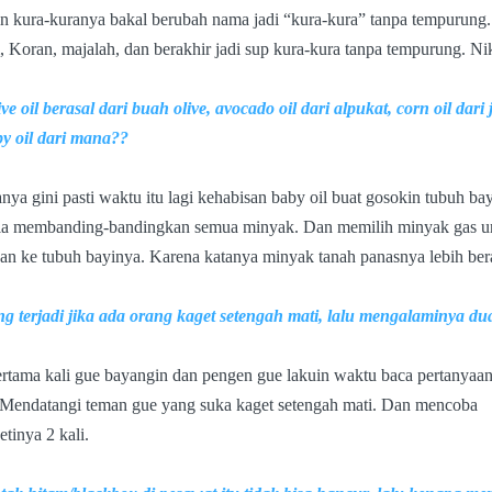
 kura-kuranya bakal berubah nama jadi “kura-kura” tanpa tempurung
 Koran, majalah, dan berakhir jadi sup kura-kura tanpa tempurung. N
ive oil berasal dari buah olive, avocado oil dari alpukat, corn oil dari
by oil dari mana??
nya gini pasti waktu itu lagi kehabisan baby oil buat gosokin tubuh ba
ia membanding-bandingkan semua minyak. Dan memilih minyak gas u
an ke tubuh bayinya. Karena katanya minyak tanah panasnya lebih ber
g terjadi jika ada orang kaget setengah mati, lalu mengalaminya du
rtama kali gue bayangin dan pengen gue lakuin waktu baca pertanyaan
 Mendatangi teman gue yang suka kaget setengah mati. Dan mencoba
tinya 2 kali.