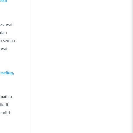
reka
pesawat
 dan
lo semua
awat
seling,
matika.
ikali
endiri