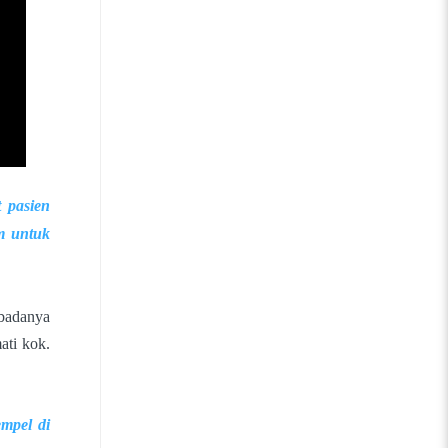
t pasien
m untuk
 badanya
mati kok.
empel di