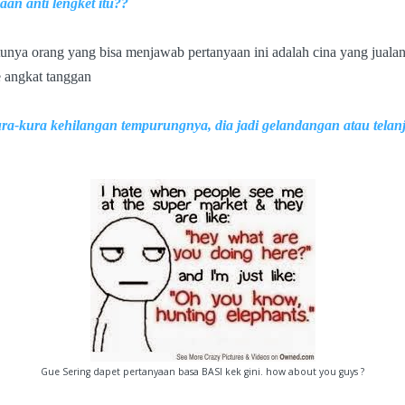
an anti lengket itu??
tunya orang yang bisa menjawab pertanyaan ini adalah cina yang juala
e angkat tanggan
ra-kura kehilangan tempurungnya, dia jadi gelandangan atau telan
Gue Sering dapet pertanyaan basa BASI kek gini. how about you guys ?