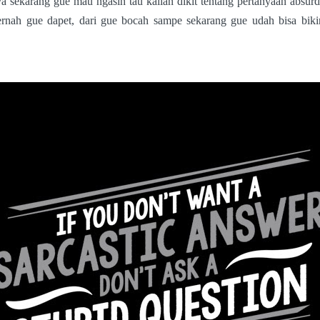
 sekarang gue mau ngasih tau kalian dikit tentang pertanyaan absurd
rnah gue dapet, dari gue bocah sampe sekarang gue udah bisa bik