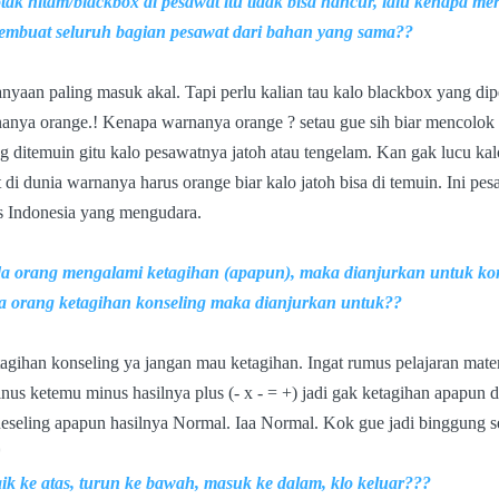
tak hitam/blackbox di pesawat itu tidak bisa hancur, lalu kenapa me
embuat seluruh bagian pesawat dari bahan yang sama??
tanyaan paling masuk akal. Tapi perlu kalian tau kalo blackbox yang di
nanya orange.! Kenapa warnanya orange ? setau gue sih biar mencolok
 ditemuin gitu kalo pesawatnya jatoh atau tengelam. Kan gak lucu ka
 di dunia warnanya harus orange biar kalo jatoh bisa di temuin. Ini pes
s Indonesia yang mengudara.
a orang mengalami ketagihan (apapun), maka dianjurkan untuk kon
a orang ketagihan konseling maka dianjurkan untuk??
tagihan konseling ya jangan mau ketagihan. Ingat rumus pelajaran mate
nus ketemu minus hasilnya plus (- x - = +) jadi gak ketagihan apapun d
eseling apapun hasilnya Normal. Iaa Normal. Kok gue jadi binggung s
*
ik ke atas, turun ke bawah, masuk ke dalam, klo keluar???