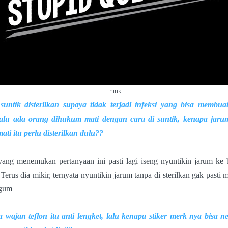
Think
untik disterilkan supaya tidak terjadi infeksi yang bisa membua
Lalu ada orang dihukum mati dengan cara
di
suntik, kenapa jaru
mati itu perlu disterilkan dulu??
ang menemukan pertanyaan ini pasti lagi iseng nyuntikin jarum ke
 Terus dia mikir, ternyata nyuntikin jarum tanpa di sterilkan gak pasti 
gum
 wajan teflon itu anti lengket, lalu kenapa stiker merk nya bisa n