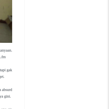
tanyaan.
k.fm
tapi gak
et.
a absurd
a gini.