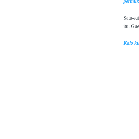
permuka
Satu-sa
itu. Gu
Kalo ku