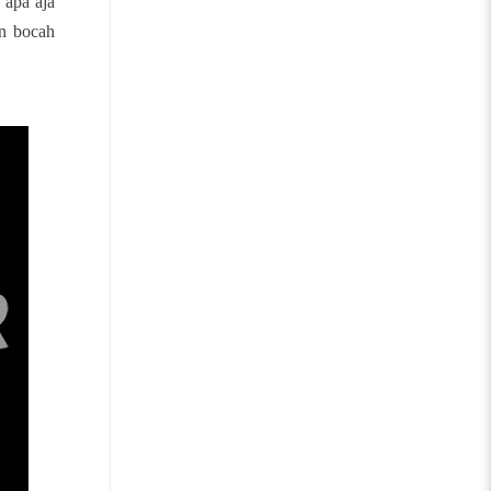
 apa aja
in bocah