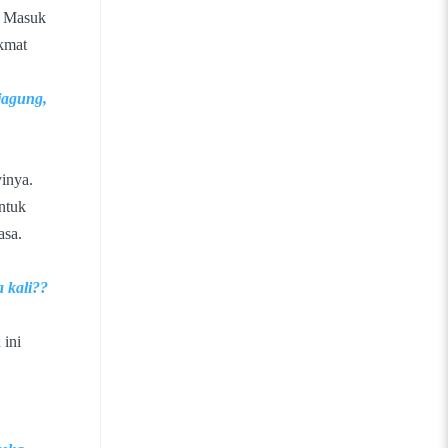
. Masuk
ikmat
 jagung,
yinya.
ntuk
asa.
a kali??
 ini