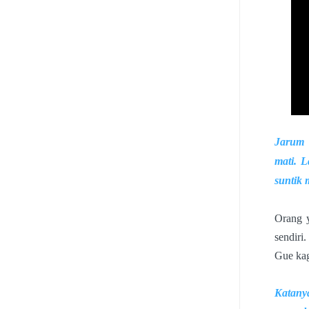
Jarum s
mati. 
suntik 
Orang y
sendiri.
Gue ka
Katanya