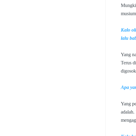
Mungkin
musium,
Kalo ol
lalu ba
Yang na
Terus d
digosok
Apa yan
Yang pe
adalah.
mengage