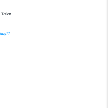
n Teflon
jang??