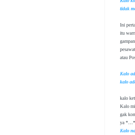
Kalo ko
tidak m
Ini per
itu war
gampang
pesawat
atau Po
Kalo ad
kalo ad
kalo ke
Kalo mi
gak kon
ya *…
Kalo na