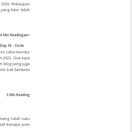
n 2026. Walaupun
yang bikin lebih
6 Min
Readingan>
Day 16 - Circle
 ini coba mundur
t 2022. Gue lupa
en blog yang juga
hir kali bertemu
5 Min
Reading
emang salah satu
etail kenapa pom