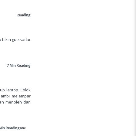
Reading
 bikin gue sadar
7 Min
Reading
up laptop. Colok
 sambil melempar
man menoleh dan
Min
Readingan>