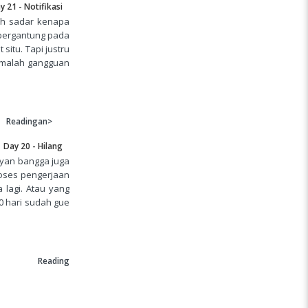
y 21 - Notifikasi
ih sadar kenapa
 bergantung pada
 situ. Tapi justru
g malah gangguan
Readingan>
Day 20 - Hilang
ayan bangga juga
roses pengerjaan
a lagi. Atau yang
0 hari sudah gue
Reading