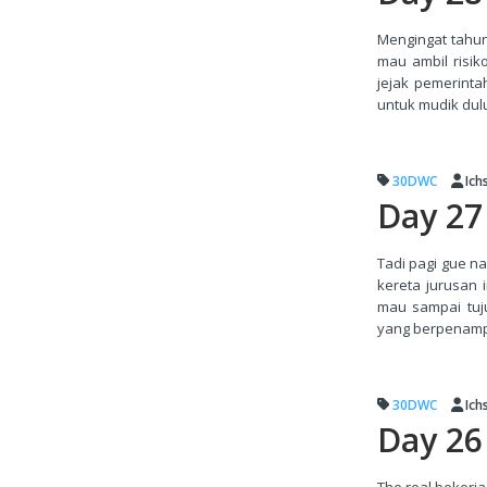
Mengingat tahun
mau ambil risi
jejak pemerint
untuk mudik dulua
30DWC
Ich
Day 27 
Tadi pagi gue n
kereta jurusan 
mau sampai tuj
yang berpenampila
30DWC
Ich
Day 26
The real bekerj