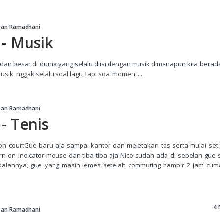
san Ramadhani
 - Musik
n besar di dunia yang selalu diisi dengan musik dimanapun kita berada
usik nggak selalu soal lagu, tapi soal momen. ...
san Ramadhani
- Tenis
n courtGue baru aja sampai kantor dan meletakan tas serta mulai set 
urn on indicator mouse dan tiba-tiba aja Nico sudah ada di sebelah gue
ndalannya, gue yang masih lemes setelah commuting hampir 2 jam cu
4 
san Ramadhani