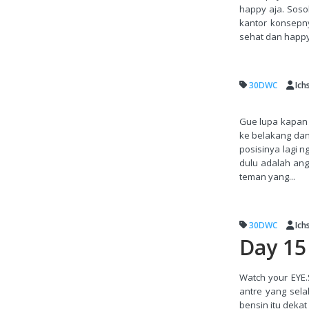
happy aja. Soso
kantor konsepny
sehat dan happy a
30DWC
Ich
Gue lupa kapan 
ke belakang dan
posisinya lagi n
dulu adalah ang
teman yang...
30DWC
Ich
Day 15
Watch your EYE.
antre yang sela
bensin itu dekat