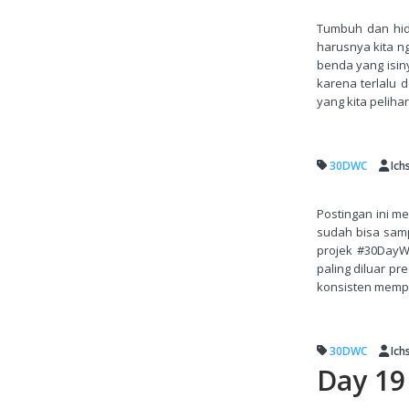
Tumbuh dan hid
harusnya kita n
benda yang isinya
karena terlalu 
yang kita peliha
30DWC
Ich
Postingan ini m
sudah bisa samp
projek #30DayWri
paling diluar p
konsisten mempub
30DWC
Ich
Day 19