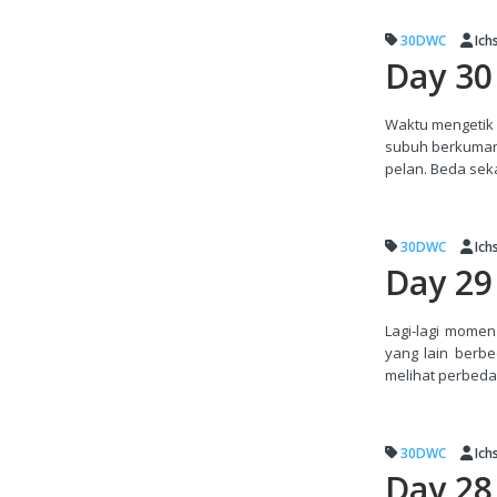
30DWC
Ich
Day 30 
Waktu mengetik 
subuh berkumand
pelan. Beda sek
30DWC
Ich
Day 29
Lagi-lagi momen
yang lain berb
melihat perbedaan
30DWC
Ich
Day 28