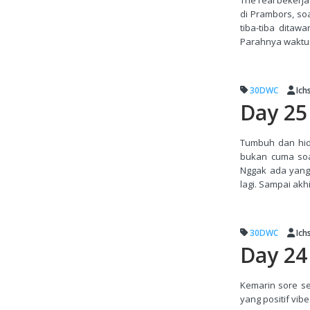
di Prambors, so
tiba-tiba ditaw
Parahnya waktu i
30DWC
Ich
Day 25 
Tumbuh dan hidu
bukan cuma soa
Nggak ada yang 
lagi. Sampai akh
30DWC
Ich
Day 24
Kemarin sore se
yang positif vibe