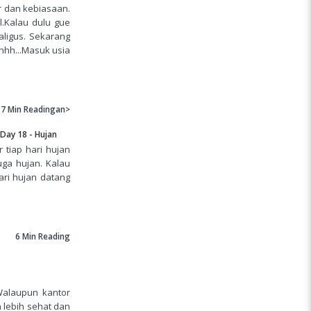
ir dan kebiasaan.
l.Kalau dulu gue
ligus. Sekarang
hhhh...Masuk usia
7 Min
Readingan>
Day 18 - Hujan
r tiap hari hujan
uga hujan. Kalau
hari hujan datang
6 Min
Reading
Walaupun kantor
 lebih sehat dan