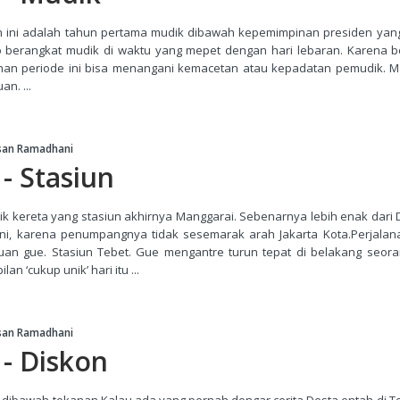
 ini adalah tahun pertama mudik dibawah kepemimpinan presiden yang
ko berangkat mudik di waktu yang mepet dengan hari lebaran. Karena 
ahan periode ini bisa menangani kemacetan atau kepadatan pemudik. M
n. ...
san Ramadhani
- Stasiun
aik kereta yang stasiun akhirnya Manggarai. Sebenarnya lebih enak dari
ini, karena penumpangnya tidak sesemarak arah Jakarta Kota.Perjala
uan gue. Stasiun Tebet. Gue mengantre turun tepat di belakang seor
n ‘cukup unik’ hari itu ...
san Ramadhani
 - Diskon
a dibawah tekanan.Kalau ada yang pernah dengar cerita Desta entah di T