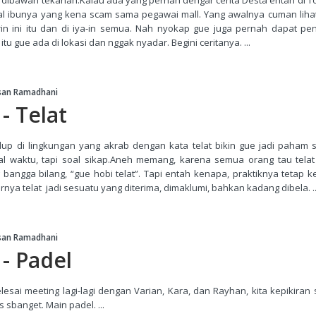
al ibunya yang kena scam sama pegawai mall. Yang awalnya cuman lihat
arin ini itu dan di iya-in semua. Nah nyokap gue juga pernah dapat pe
tu gue ada di lokasi dan nggak nyadar. Begini ceritanya. ...
san Ramadhani
- Telat
p di lingkungan yang akrab dengan kata telat bikin gue jadi paham sat
l waktu, tapi soal sikap.Aneh memang, karena semua orang tau telat 
bangga bilang, “gue hobi telat”. Tapi entah kenapa, praktiknya tetap ke
irnya telat jadi sesuatu yang diterima, dimaklumi, bahkan kadang dibela. ..
san Ramadhani
 - Padel
lesai meeting lagi-lagi dengan Varian, Kara, dan Rayhan, kita kepikiran
s sbanget. Main padel. ...