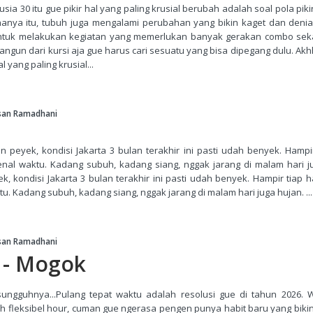
sia 30 itu gue pikir hal yang paling krusial berubah adalah soal pola pik
hanya itu, tubuh juga mengalami perubahan yang bikin kaget dan denia
ntuk melakukan kegiatan yang memerlukan banyak gerakan combo seka
ngun dari kursi aja gue harus cari sesuatu yang bisa dipegang dulu. Ak
al yang paling krusial...
san Ramadhani
n peyek, kondisi Jakarta 3 bulan terakhir ini pasti udah benyek. Hampi
nal waktu. Kadang subuh, kadang siang, nggak jarang di malam hari j
k, kondisi Jakarta 3 bulan terakhir ini pasti udah benyek. Hampir tiap 
u. Kadang subuh, kadang siang, nggak jarang di malam hari juga hujan. ...
san Ramadhani
 - Mogok
ungguhnya...Pulang tepat waktu adalah resolusi gue di tahun 2026. 
 fleksibel hour, cuman gue ngerasa pengen punya habit baru yang bikin