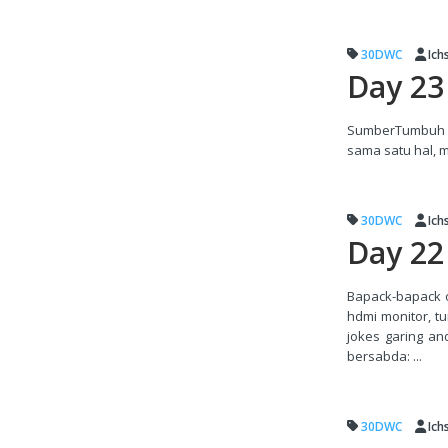
30DWC
Ich
Day 23
SumberTumbuh da
sama satu hal, m
30DWC
Ich
Day 22 
Bapack-bapack o
hdmi monitor, t
jokes garing a
bersabda: ...
30DWC
Ich