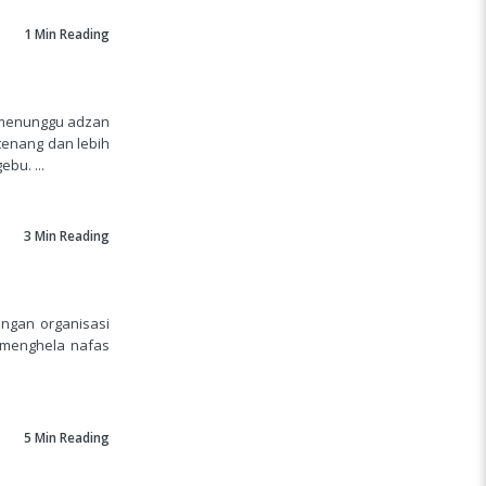
1 Min
Reading
l menunggu adzan
tenang dan lebih
bu. ...
3 Min
Reading
engan organisasi
 menghela nafas
5 Min
Reading