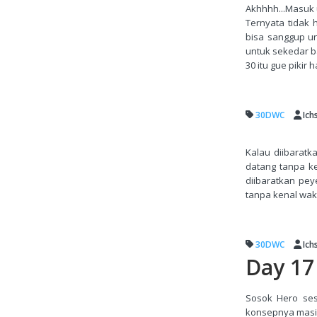
Akhhhh...Masuk u
Ternyata tidak 
bisa sanggup u
untuk sekedar ba
30 itu gue pikir h
30DWC
Ich
Kalau diibaratka
datang tanpa ke
diibaratkan peye
tanpa kenal wakt
30DWC
Ich
Day 17
Sosok Hero ses
konsepnya masih