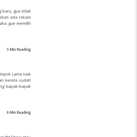
 baru, gue tidak
belum ada rekam
aka gue memilih
5 Min
Reading
 Depok Lama naik
nan kereta sudah
ang bapak-bapak
6 Min
Reading
onight Show atau