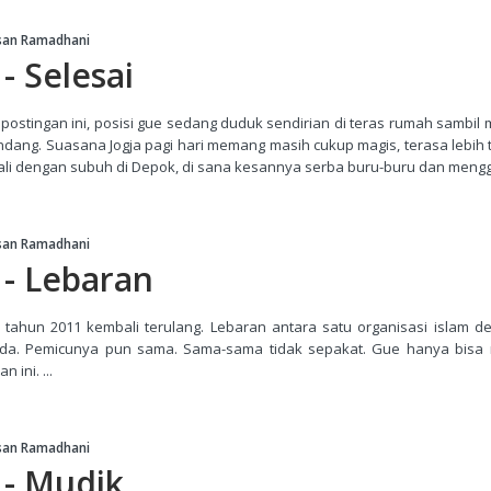
san Ramadhani
- Selesai
postingan ini, posisi gue sedang duduk sendirian di teras rumah sambi
ang. Suasana Jogja pagi hari memang masih cukup magis, terasa lebih 
ali dengan subuh di Depok, di sana kesannya serba buru-buru dan mengge
san Ramadhani
 - Lebaran
 tahun 2011 kembali terulang. Lebaran antara satu organisasi islam d
eda. Pemicunya pun sama. Sama-sama tidak sepakat. Gue hanya bisa
 ini. ...
san Ramadhani
 - Mudik