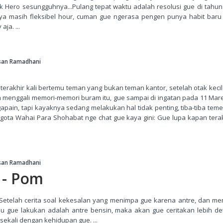
k Hero sesungguhnya...Pulang tepat waktu adalah resolusi gue di tahu
a masih fleksibel hour, cuman gue ngerasa pengen punya habit baru 
ja. ...
san Ramadhani
terakhir kali bertemu teman yang bukan teman kantor, setelah otak kecil
 menggali memori-memori buram itu, gue sampai di ingatan pada 11 Mare
gapain, tapi kayaknya sedang melakukan hal tidak penting, tiba-tiba tem
gota Wahai Para Shohabat nge chat gue kaya gini: Gue lupa kapan terak
san Ramadhani
 - Pom
Setelah cerita soal kekesalan yang menimpa gue karena antre, dan m
lu gue lakukan adalah antre bensin, maka akan gue ceritakan lebih d
 sekali dengan kehidupan gue. ...