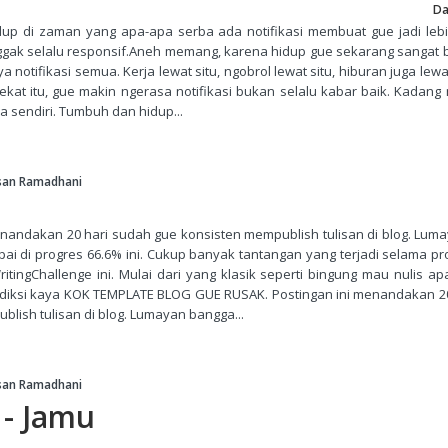
Da
up di zaman yang apa-apa serba ada notifikasi membuat gue jadi leb
ggak selalu responsif.Aneh memang, karena hidup gue sekarang sangat
 notifikasi semua. Kerja lewat situ, ngobrol lewat situ, hiburan juga lewat
dekat itu, gue makin ngerasa notifikasi bukan selalu kabar baik. Kadan
ra sendiri. Tumbuh dan hidup...
san Ramadhani
enandakan 20 hari sudah gue konsisten mempublish tulisan di blog. Lum
ai di progres 66.6% ini. Cukup banyak tantangan yang terjadi selama p
tingChallenge ini. Mulai dari yang klasik seperti bingung mau nulis ap
rediksi kaya KOK TEMPLATE BLOG GUE RUSAK. Postingan ini menandakan 2
lish tulisan di blog. Lumayan bangga...
san Ramadhani
 - Jamu