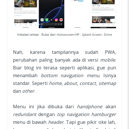
Instalasi selesai - Buka dari
Homescreen
HP -
Splash Screen
- Done
Nah, karena tampilannya sudah PWA,
perubahan paling banyak ada di versi
mobile
.
Biar blog ini terasa seperti aplikasi, gue pun
menambah
bottom navigation menu
. Isinya
standar. Seperti
home, about, contact, sitemap
dan
other
.
Menu ini jika dibuka dari
handphone
akan
redundant
dengan
top navigation hamburger
menu di bawah
header
. Tapi gue pikir oke lah,