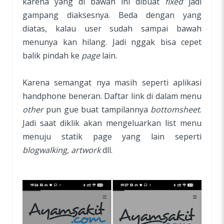
karena yang di bawah ini dibuat
fixed
jadi
gampang diaksesnya. Beda dengan yang
diatas, kalau user sudah sampai bawah
menunya kan hilang. Jadi nggak bisa cepet
balik pindah ke
page
lain.
Karena semangat nya masih seperti aplikasi
handphone beneran. Daftar link di dalam menu
other
pun gue buat tampilannya
bottomsheet
.
Jadi saat diklik akan mengeluarkan list menu
menuju statik page yang lain seperti
blogwalking
,
artwork
dll.