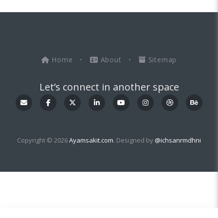
Home
•
About
•
Sitemap
Let’s connect in another space
Copyright © 2026
Ayamsakit.com
. Designed by
@ichsanrmdhni
OddThemes