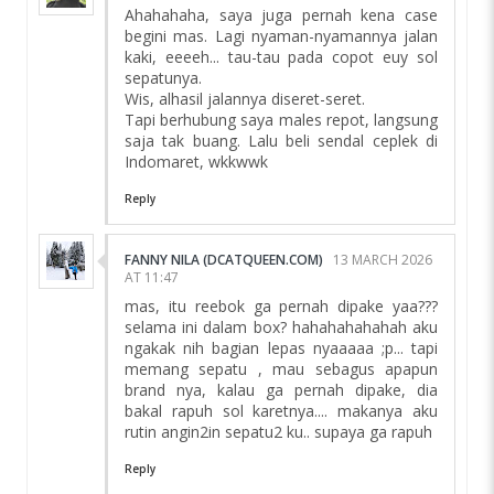
Ahahahaha, saya juga pernah kena case
begini mas. Lagi nyaman-nyamannya jalan
kaki, eeeeh... tau-tau pada copot euy sol
sepatunya.
Wis, alhasil jalannya diseret-seret.
Tapi berhubung saya males repot, langsung
saja tak buang. Lalu beli sendal ceplek di
Indomaret, wkkwwk
Reply
FANNY NILA (DCATQUEEN.COM)
13 MARCH 2026
AT 11:47
mas, itu reebok ga pernah dipake yaa???
selama ini dalam box? hahahahahahah aku
ngakak nih bagian lepas nyaaaaa ;p... tapi
memang sepatu , mau sebagus apapun
brand nya, kalau ga pernah dipake, dia
bakal rapuh sol karetnya.... makanya aku
rutin angin2in sepatu2 ku.. supaya ga rapuh
Reply