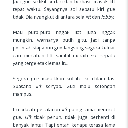
Jadi gue sedikit berlari dan berhasil masuk lift
tepat waktu. Sayangnya sol sepatu kiri gue
tidak. Dia nyangkut di antara sela
lift
dan
lobby
.
Mau pura-pura nggak liat juga nggak
mungkin, warnanya putih gitu. Jadi tanpa
perintah siapapun gue langsung segera keluar
dan menahan lift sambil meraih sol sepatu
yang tergeletak lemas itu.
Segera gue masukkan sol itu ke dalam tas.
Suasana
lift
senyap. Gue malu setengah
mampus.
Itu adalah perjalanan
lift
paling lama menurut
gue.
Lift
tidak penuh, tidak juga berhenti di
banyak lantai. Tapi entah kenapa terasa lama