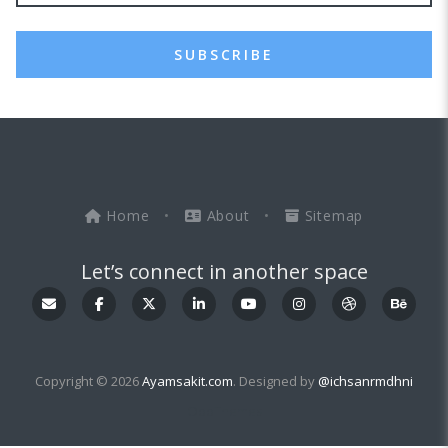
SUBSCRIBE
Home
•
About
•
Sitemap
Let’s connect in another space
Copyright © 2026
Ayamsakit.com
. Designed by
@ichsanrmdhni
OddThemes