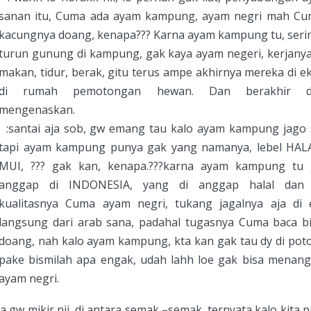
sanan itu, Cuma ada ayam kampung, ayam negri mah Cum
kacungnya doang, kenapa??? Karna ayam kampung tu, seri
turun gunung di kampung, gak kaya ayam negeri, kerjany
makan, tidur, berak, gitu terus ampe akhirnya mereka di e
di rumah pemotongan hewan. Dan berakhir d
mengenaskan.
santai aja sob, gw emang tau kalo ayam kampung jago 
tapi ayam kampung punya gak yang namanya, lebel HALA
MUI, ??? gak kan, kenapa.???karna ayam kampung tu 
anggap di INDONESIA, yang di anggap halal dan 
kualitasnya Cuma ayam negri, tukang jagalnya aja di 
langsung dari arab sana, padahal tugasnya Cuma baca bi
doang, nah kalo ayam kampung, kta kan gak tau dy di po
pake bismilah apa engak, udah lahh loe gak bisa menang
ayam negri.
a gw mikir nii, di antara semak –semak, ternyata kalo kita p