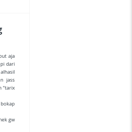
g
but aja
pi dari
alhasil
n jass
 “tarix
a bokap
nek gw