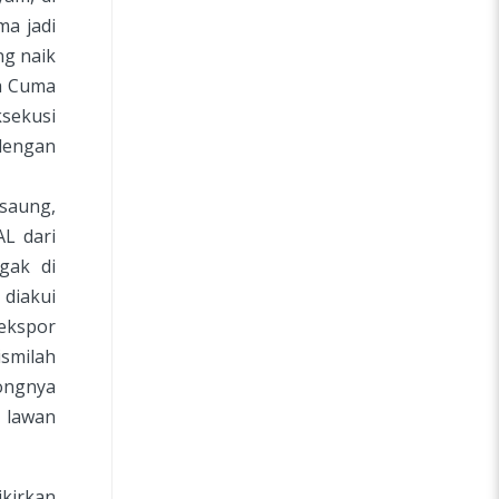
a jadi
ng naik
a Cuma
ksekusi
engan
saung,
L dari
gak di
diakui
ekspor
smilah
tongnya
 lawan
ikirkan