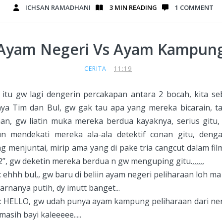
ICHSAN RAMADHANI
3 MIN
READING
1 COMMENT
Ayam Negeri Vs Ayam Kampun
CERITA
11:19
itu gw lagi dengerin percakapan antara 2 bocah, kita se
a Tim dan Bul, gw gak tau apa yang mereka bicarain, ta
an, gw liatin muka mereka berdua kayaknya, serius gitu, 
n mendekati mereka ala-ala detektif conan gitu, denga
g menjuntai, mirip ama yang di pake tria cangcut dalam film
 2”, gw deketin mereka berdua n gw menguping gitu.,,,,,,
ehhh bul,, gw baru di beliin ayam negeri peliharaan loh m
rnanya putih, dy imutt banget...
 HELLO, gw udah punya ayam kampung peliharaan dari ne
masih bayi kaleeeee.....