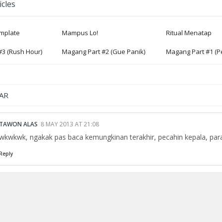
icles
emplate
Mampus Lo!
Ritual Menatap
#3 (Rush Hour)
Magang Part #2 (Gue Panik)
Magang Part #1 (P
AR
TAWON ALAS
8 MAY 2013 AT 21:08
wkwkwk, ngakak pas baca kemungkinan terakhir, pecahin kepala, par
Reply