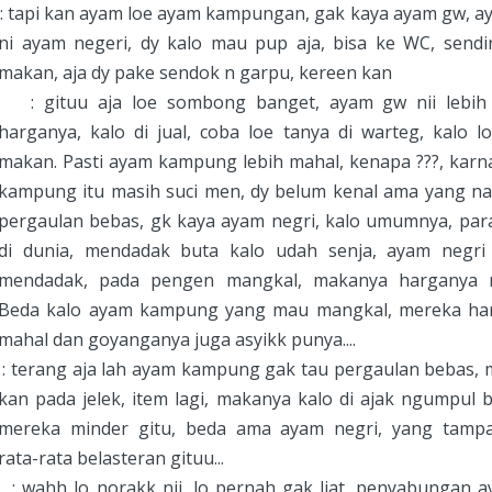
 tapi kan ayam loe ayam kampungan, gak kaya ayam gw, a
ni ayam negeri, dy kalo mau pup aja, bisa ke WC, sendir
makan, aja dy pake sendok n garpu, kereen kan
 gituu aja loe sombong banget, ayam gw nii lebih
harganya, kalo di jual, coba loe tanya di warteg, kalo 
makan. Pasti ayam kampung lebih mahal, kenapa ???, kar
kampung itu masih suci men, dy belum kenal ama yang n
pergaulan bebas, gk kaya ayam negri, kalo umumnya, par
di dunia, mendadak buta kalo udah senja, ayam negri
mendadak, pada pengen mangkal, makanya harganya 
Beda kalo ayam kampung yang mau mangkal, mereka ha
mahal dan goyanganya juga asyikk punya....
 terang aja lah ayam kampung gak tau pergaulan bebas, 
kan pada jelek, item lagi, makanya kalo di ajak ngumpul 
mereka minder gitu, beda ama ayam negri, yang tamp
rata-rata belasteran gituu...
wahh lo norakk nii, lo pernah gak liat, penyabungan a