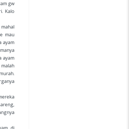
yam gw
i. Kalo
 mahal
loe mau
na ayam
amanya
a ayam
 malah
murah.
rganya
mereka
bareng,
angnya
yam, di