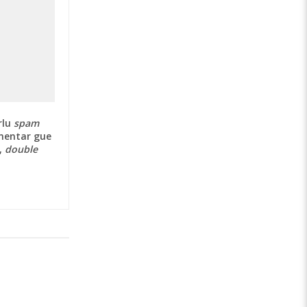
rlu
spam
omentar gue
,
double