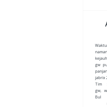
Waktu 
namany
kejauh
gw pu
panjan
jabrix
Tim : 
gw, wa
Bul :