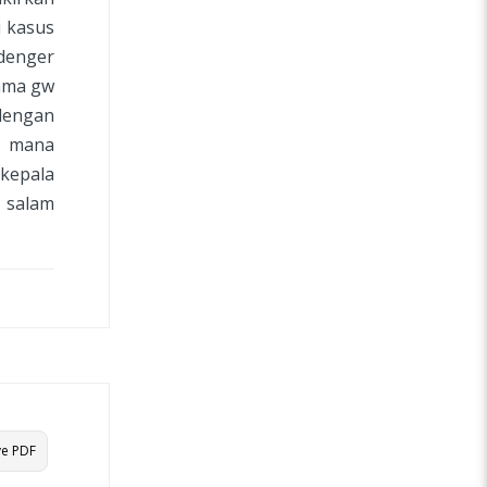
i kasus
 denger
nama gw
 dengan
n mana
kepala
 salam
e PDF