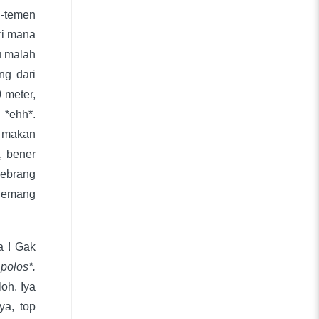
n-temen
ri mana
u malah
ng dari
 meter,
 *ehh*.
r makan
, bener
sebrang
i emang
a ! Gak
polos*.
oh. Iya
ya, top