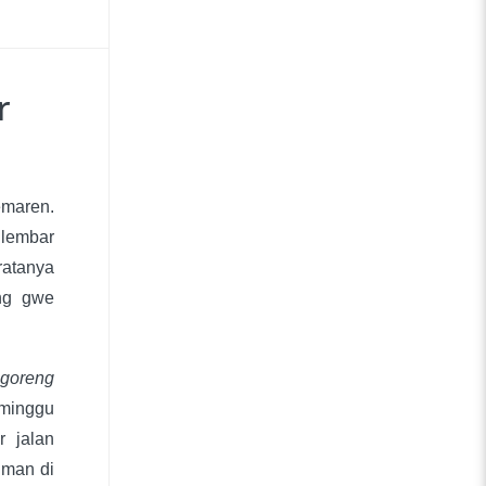
r
emaren.
 lembar
ratanya
ng gwe
 goreng
eminggu
r jalan
uman di