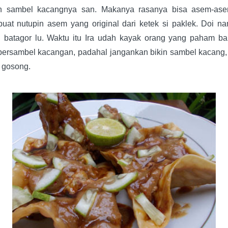
n sambel kacangnya san. Makanya rasanya bisa asem-asem
uat nutupin asem yang original dari ketek si paklek. Doi n
i batagor lu. Waktu itu Ira udah kayak orang yang paham ba
persambel kacangan, padahal jangankan bikin sambel kacang
a gosong.