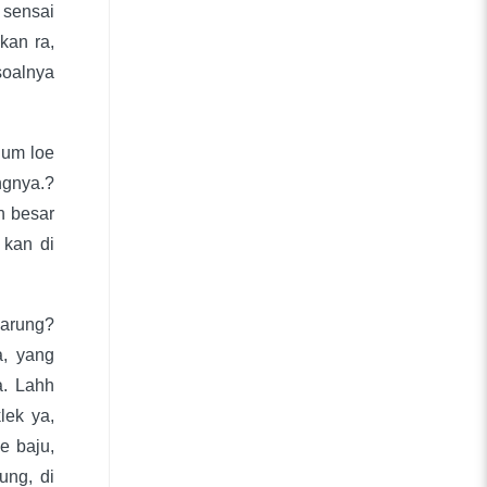
 sensai
kan ra,
soalnya
lum loe
ngnya.?
h besar
 kan di
warung?
a, yang
a. Lahh
klek ya,
e baju,
ung, di