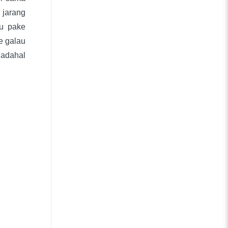
 jarang
u pake
e galau
Padahal