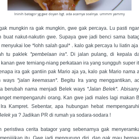
Ininih batagor yg gwe doyan bgt. ada acarnya soalnya. ummm yammy
ak mungkin ra gak mungkin, gwe gak percaya. Lu pasti ngar
n buat nakut-nakutin gwe. Supaya gwe jadi benci sama bata
 menyukai loe *lohh salah gaul* . kalo gak percaya lu liatin aja
ah tu paklek
*pembelaan ira*.
Di jalan pulang, di kepala d
 kanan gwe terniang-niang perkataan ira yang sungguh super i
kenapa ira gak gantiin pak Mario aja ya, kalo pak Mario nama 
n ways
*jalan keemasan*.
Begitu Ira yang menggantikan, ac
ka berubah nama menjadi Belek ways
*Jalan Belek*.
Abisanya
anget mempengaruhi orang. Kan gwe jadi males lagi makan B
Ira Kampret. Sebentar, apa hubungan hebat mempengaruh
Belek ya
? Jadikan PR di rumah ya sodara-sodara !
h peristiwa cerita batagor yang sebenarnya gak menyeramka
menjijikan itu. Gwe jadi mengurung diri, dan gak mau berga