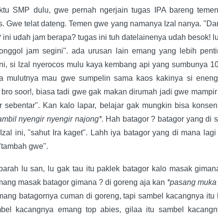
tu SMP dulu, gwe pernah ngerjain tugas IPA bareng teme
s. Gwe telat dateng. Temen gwe yang namanya Izal nanya. "Da
? ini udah jam berapa? tugas ini tuh datelainenya udah besok! l
onggol jam segini". ada urusan lain emang yang lebih penti
ini, si Izal nyerocos mulu kaya kembang api yang sumbunya 10
a mulutnya mau gwe sumpelin sama kaos kakinya si eneng
 bro soor!, biasa tadi gwe gak makan dirumah jadi gwe mampi
r sebentar". Kan kalo lapar, belajar gak mungkin bisa konsen
ambil nyengir nyengir najong*.
Hah batagor ? batagor yang di 
Izal ini, "sahut Ira kaget". Lahh iya batagor yang di mana lag
 "tambah gwe".
arah lu san, lu gak tau itu paklek batagor kalo masak giman
emang masak batagor gimana ? di goreng aja kan
*pasang muka 
mang batagornya cuman di goreng, tapi sambel kacangnya itu l
bel kacangnya emang top abies, gilaa itu sambel kacangn