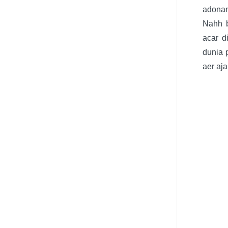
adona
Nahh b
acar d
dunia 
aer aj