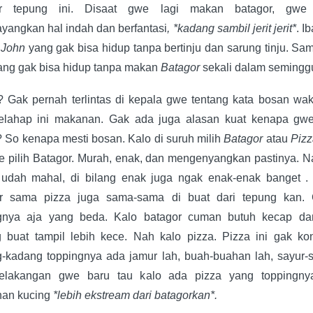
r tepung ini. Disaat gwe lagi makan batagor, gwe 
angkan hal indah dan berfantasi
, *kadang sambil jerit jerit*
. I
 John
yang gak bisa hidup tanpa bertinju dan sarung tinju. Sa
ng gak bisa hidup tanpa makan
Batagor
sekali dalam semingg
 Gak pernah terlintas di kepala gwe tentang kata bosan wa
elahap ini makanan. Gak ada juga alasan kuat kenapa gw
 So kenapa mesti bosan. Kalo di suruh milih
Batagor
atau
Pizz
e pilih Batagor. Murah, enak, dan mengenyangkan pastinya. N
 udah mahal, di bilang enak juga ngak enak-enak banget .
or sama pizza juga sama-sama di buat dari tepung kan.
ngnya aja yang beda. Kalo batagor cuman butuh kecap da
 buat tampil lebih kece. Nah kalo pizza. Pizza ini gak kon
-kadang toppingnya ada jamur lah, buah-buahan lah, sayur-
Belakangan gwe baru tau kalo ada pizza yang toppingny
han kucing
*lebih ekstream dari batagorkan*.