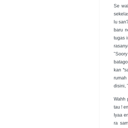
Se wak
sekela
lu san
baru n
tugas 
rasany
"Soory
batago
kan
*s
rumah 
disini,
Wahh p
tau ! 
Iyaa e
ra sam