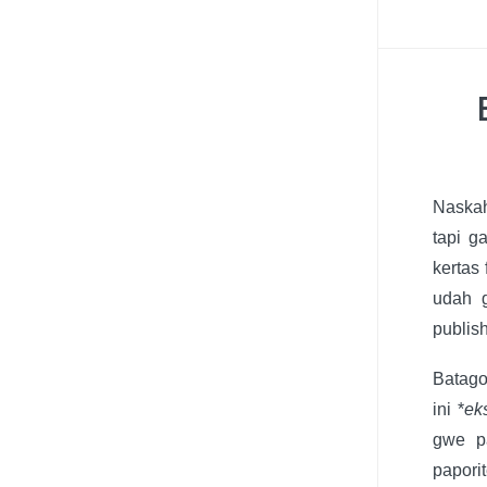
Naskah
tapi g
kertas
udah 
publish
Batago
ini *
ek
gwe pa
papori