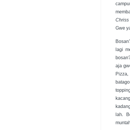
campu
membay
Chriss
Gwe ya
Bosan?
lagi m
bosan?
aja gw
Pizza,
batag
toppi
kacang
kadang
lah. 
munta