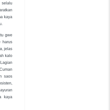
selalu
baratkan
ma kaya
u.
ktu gwe
e harus
a,
jelas
ah kalo
 Lagian
 Cuman
n saos
sisten,
sayuran
a kaya