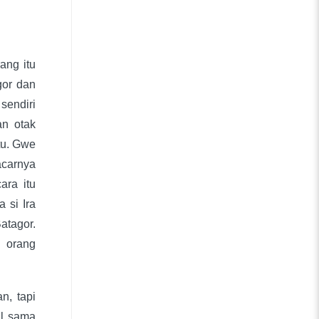
ang itu
gor dan
 sendiri
an otak
tu. Gwe
acarnya
ara itu
 si Ira
atagor.
i orang
n, tapi
ul sama