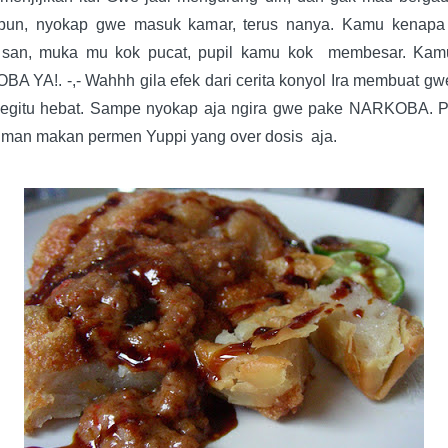
pun, nyokap gwe masuk kamar, terus nanya. Kamu kenapa
 san, muka mu kok pucat, pupil kamu kok
membesar. Kam
A YA!. -,- Wahhh gila efek dari cerita konyol Ira membuat gw
egitu hebat. Sampe nyokap aja ngira gwe pake NARKOBA. 
man makan permen Yuppi yang over dosis
aja.