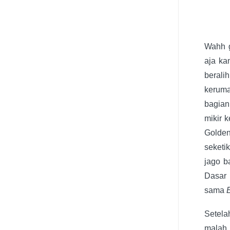
Wahh g
aja ka
beralih
kerum
bagian
mikir 
Golde
seketi
jago b
Dasar 
sama
Setela
malah 