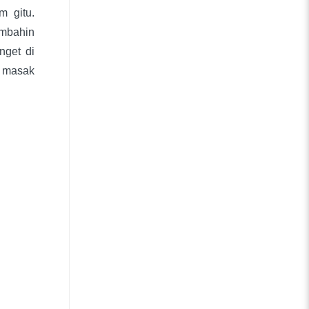
 gitu.
ambahin
nget di
, masak