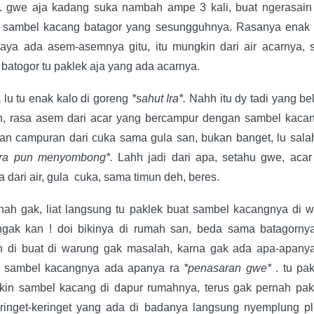
. gwe aja kadang suka nambah ampe 3 kali, buat ngerasain
sambel kacang batagor yang sesungguhnya. Rasanya enak 
kaya ada asem-asemnya gitu, itu mungkin dari air acarnya, 
batogor tu paklek aja yang ada acarnya.
 lu tu enak kalo di goreng
*sahut Ira*.
Nahh itu dy tadi yang be
n, rasa asem dari acar yang bercampur dengan sambel kaca
kan campuran dari cuka sama gula san, bukan banget, lu sala
ira pun menyombong*.
Lahh jadi dari apa, setahu gwe, acar
 dari air, gula
cuka, sama timun deh, beres.
nah gak, liat langsung tu paklek buat sambel kacangnya di 
ngak kan ! doi bikinya di rumah san, beda sama batagorny
n di buat di warung gak masalah, karna gak ada apa-apany
 sambel kacangnya ada apanya ra
*penasaran gwe*
. tu pa
ikin sambel kacang di dapur rumahnya, terus gak pernah pak
eringet-keringet yang ada di badanya langsung nyemplung pl