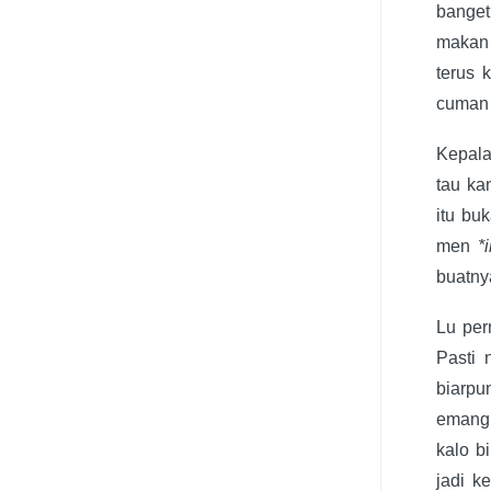
banget
makan 
terus 
cuman 
Kepala
tau ka
itu bu
men
*
buatnya
Lu per
Pasti 
biarpu
emang
kalo b
jadi k