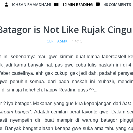
ICHSAN RAMADHANI
12 MIN
READING
48 COMMENTS
Batagor is Not Like Rujak Cingu
CERITASMK
14:15
 ini sebenarnya mau gwe kirimin buat lomba fabercastell k
ak jadi karna banyak hal. pas gwe coba tulis naskah ini di 4
 faber castellnya. ehh gak cukup. gak jadi dah, padahal persya
gwe penuhin semua. dari pada naskah ini mubazir, mendi
 di sini aja heheheh. happy Reading guys ^^...
r ? iya batagor. Makanan yang gue kira kepanjangan dari
bata
stream banget*.
Adalah cemilan berat favorite gwe. Dalam s
sti nyempetin diri buat mampir di warung batagor pinggi
te. Banyak banget alasan kenapa gwe suka ama tahu yang c