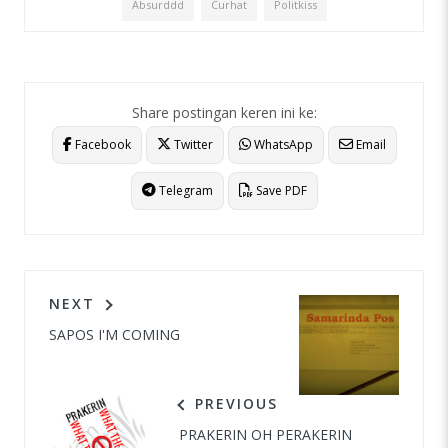
Absurddd
Curhat
Politkiss
Share postingan keren ini ke:
Facebook
Twitter
WhatsApp
Email
Telegram
Save PDF
NEXT
SAPOS I'M COMING
PREVIOUS
PRAKERIN OH PERAKERIN