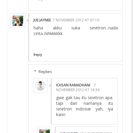
JUE JAYNEE
7 NOVEMBER 2012 AT 07:19
haha akku suka sinetron...nada
cinta..hihkkkkkk
Reply
Replies
ICHSAN RAMADHANI
7
NOVEMBER 2012 AT 18:36
gwe gak tau itu sinetron apa.
tapi dari namanya itu
sinetron indosiar yah, iya
kann