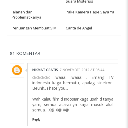
Suara Misterius
Jalanan dan
Pake Kamera Hape Saya Ya
Problematikanya
Perjuangan Membuat SIM
Carita de Angel
81 KOMENTAR
NIKMAT GRATIS
7 NOVEMBER 2012 AT 06:44
ckckckckc :waaa: :waaa: . Emang TV
indonesia kaga bermutu, apalagi sinetron.
Beuhh.. i hate you...
Wah kalau film d indosiar kaga usah d tanya
yam, semua acara.nya kaga masuk akal
semua... X@ X@ X@
Reply