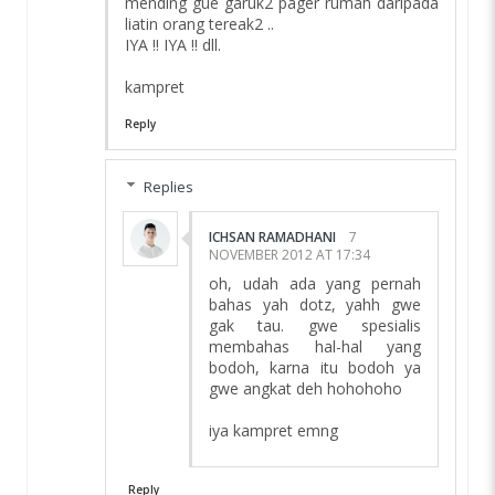
mending gue garuk2 pager rumah daripada
liatin orang tereak2 ..
IYA !! IYA !! dll.
kampret
Reply
Replies
ICHSAN RAMADHANI
7
NOVEMBER 2012 AT 17:34
oh, udah ada yang pernah
bahas yah dotz, yahh gwe
gak tau. gwe spesialis
membahas hal-hal yang
bodoh, karna itu bodoh ya
gwe angkat deh hohohoho
iya kampret emng
Reply