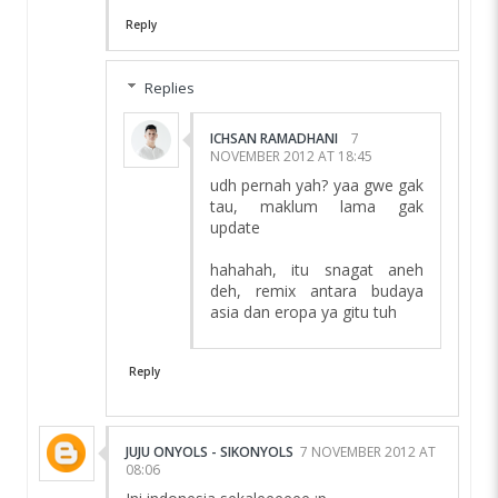
Reply
Replies
ICHSAN RAMADHANI
7
NOVEMBER 2012 AT 18:45
udh pernah yah? yaa gwe gak
tau, maklum lama gak
update
hahahah, itu snagat aneh
deh, remix antara budaya
asia dan eropa ya gitu tuh
Reply
JUJU ONYOLS - SIKONYOLS
7 NOVEMBER 2012 AT
08:06