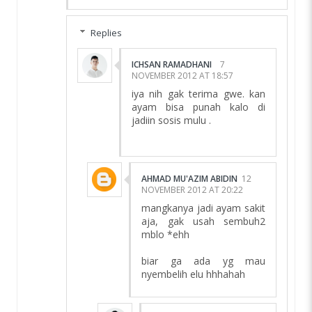
Replies
ICHSAN RAMADHANI
7
NOVEMBER 2012 AT 18:57
iya nih gak terima gwe. kan
ayam bisa punah kalo di
jadiin sosis mulu .
AHMAD MU'AZIM ABIDIN
12
NOVEMBER 2012 AT 20:22
mangkanya jadi ayam sakit
aja, gak usah sembuh2
mblo *ehh
biar ga ada yg mau
nyembelih elu hhhahah