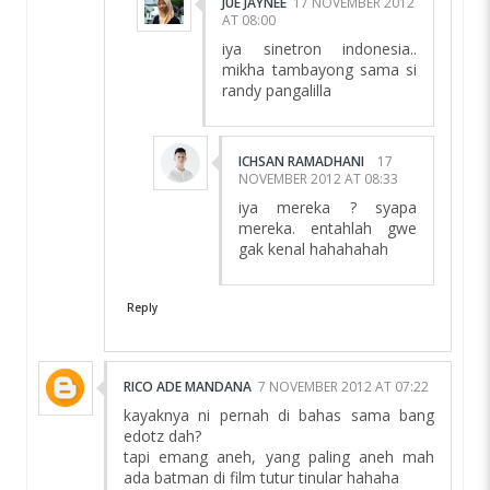
JUE JAYNEE
17 NOVEMBER 2012
AT 08:00
iya sinetron indonesia..
mikha tambayong sama si
randy pangalilla
ICHSAN RAMADHANI
17
NOVEMBER 2012 AT 08:33
iya mereka ? syapa
mereka. entahlah gwe
gak kenal hahahahah
Reply
RICO ADE MANDANA
7 NOVEMBER 2012 AT 07:22
kayaknya ni pernah di bahas sama bang
edotz dah?
tapi emang aneh, yang paling aneh mah
ada batman di film tutur tinular hahaha