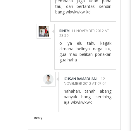
pembaca juga udah pada
tau, dan berfantasi sendiri
bang wkwkwkw Xd
RINEM
11 NOVEMBER 2012 AT
23:59
o iya elu tahu kagak
dimana belinya naga itu,
gua mau belikan ponakan
gua haha
ICHSAN RAMADHANI
12
NOVEMBER 2012 AT 07:04
hahahah. tanah abang
banyak bang. serching
aja wkwkwkwk
Reply