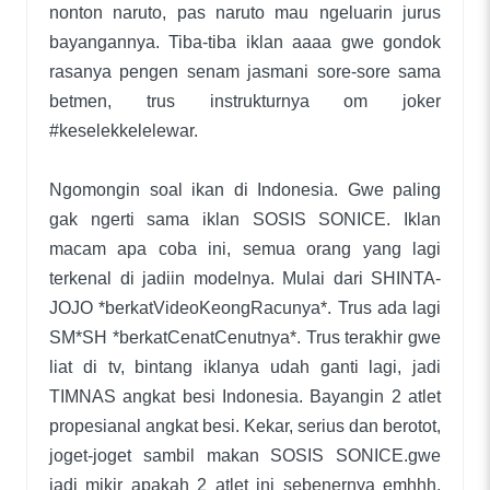
nonton naruto, pas naruto mau ngeluarin jurus
bayangannya. Tiba-tiba iklan aaaa gwe gondok
rasanya pengen senam jasmani sore-sore sama
betmen, trus instrukturnya om joker
#keselekkelelewar.
Ngomongin soal ikan di Indonesia. Gwe paling
gak ngerti sama iklan SOSIS SONICE. Iklan
macam apa coba ini, semua orang yang lagi
terkenal di jadiin modelnya. Mulai dari SHINTA-
JOJO *berkatVideoKeongRacunya*. Trus ada lagi
SM*SH *berkatCenatCenutnya*. Trus terakhir gwe
liat di tv, bintang iklanya udah ganti lagi, jadi
TIMNAS angkat besi Indonesia. Bayangin 2 atlet
propesianal angkat besi. Kekar, serius dan berotot,
joget-joget sambil makan SOSIS SONICE.gwe
jadi mikir apakah 2 atlet ini sebenernya emhhh,