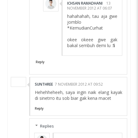
ICHSAN RAMADHANI
13
NOVEMBER 2012 AT 06:07
hahahahah, tau aja gwe
jomblo
*KemudianCurhat
okee okeee gwe gak
bakal sembuh demi lu :$
Reply
SUNTHREE
7 NOVEMBER 2012 AT 09:52
Hehehheheeh, saya ingin naik elang kayak
di sinetrro itu sob biar gak kena macet
Reply
Replies