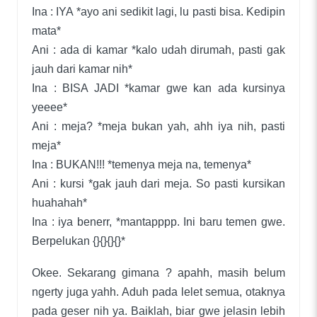
Ina : IYA *ayo ani sedikit lagi, lu pasti bisa. Kedipin
mata*
Ani : ada di kamar *kalo udah dirumah, pasti gak
jauh dari kamar nih*
Ina : BISA JADI *kamar gwe kan ada kursinya
yeeee*
Ani : meja? *meja bukan yah, ahh iya nih, pasti
meja*
Ina : BUKAN!!! *temenya meja na, temenya*
Ani : kursi *gak jauh dari meja. So pasti kursikan
huahahah*
Ina : iya benerr, *mantapppp. Ini baru temen gwe.
Berpelukan {}{}{}{}*
Okee. Sekarang gimana ? apahh, masih belum
ngerty juga yahh. Aduh pada lelet semua, otaknya
pada geser nih ya. Baiklah, biar gwe jelasin lebih