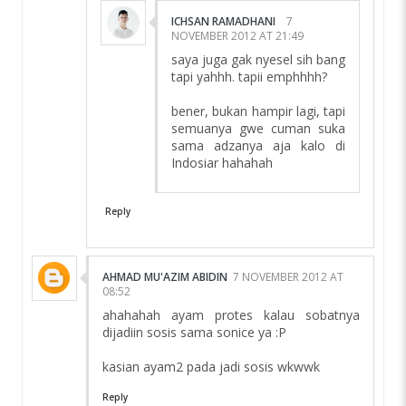
ICHSAN RAMADHANI
7
NOVEMBER 2012 AT 21:49
saya juga gak nyesel sih bang
tapi yahhh. tapii emphhhh?
bener, bukan hampir lagi, tapi
semuanya gwe cuman suka
sama adzanya aja kalo di
Indosiar hahahah
Reply
AHMAD MU'AZIM ABIDIN
7 NOVEMBER 2012 AT
08:52
ahahahah ayam protes kalau sobatnya
dijadiin sosis sama sonice ya :P
kasian ayam2 pada jadi sosis wkwwk
Reply