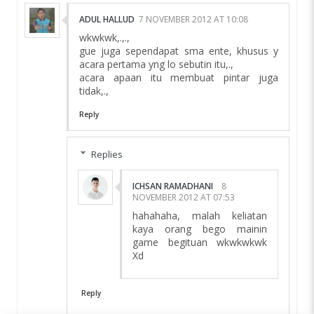
ADUL HALLUD
7 NOVEMBER 2012 AT 10:08
wkwkwk,.,.,
gue juga sependapat sma ente, khusus y
acara pertama yng lo sebutin itu,.,
acara apaan itu membuat pintar juga
tidak,.,
Reply
Replies
ICHSAN RAMADHANI
8
NOVEMBER 2012 AT 07:53
hahahaha, malah keliatan
kaya orang bego mainin
game begituan wkwkwkwk
Xd
Reply