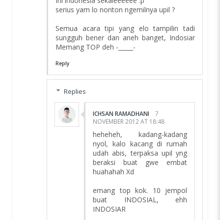
Ini indonesia sekaleeeeee :p
serius yam lo nonton ngemilnya upil ?
Semua acara tipi yang elo tampilin tadi
sungguh bener dan aneh banget, Indosiar
Memang TOP deh -_____-
Reply
Replies
ICHSAN RAMADHANI
7
NOVEMBER 2012 AT 18:48
heheheh, kadang-kadang
nyol, kalo kacang di rumah
udah abis, terpaksa upil yng
beraksi buat gwe embat
huahahah Xd
emang top kok. 10 jempol
buat INDOSIAL, ehh
INDOSIAR