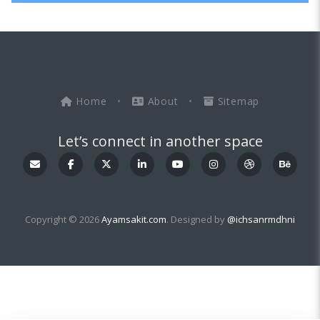
Home
•
About
•
Sitemap
Let’s connect in another space
Copyright © 2026
Ayamsakit.com
. Designed by
@ichsanrmdhni
OddThemes