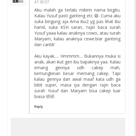
AT 05:57
Aku malah ga terlalu mikirin nama begitu.
Kalau Yusuf pasti ganteng etc 😄. Cuma aku
suka bingung aja Ama ibu2 yg pas lihat ibu
hamil, suka KSH saran, 'rajin baca surah
Yusuf yaaa kalau anaknya cowo, atau surah
Maryam, kalau anaknya cewe.biar ganteng
dan cantik'
Aku kayak..... Hmmmm.... Bukannya muka si
anak, akan ikut gen ibu bapaknya yaa. Kalau
emang gennya udh cakep mah,
kemungkinan besar memang cakep. Tapi
kalau gennya dari awal maaf kata udh ga
bibit super, masa iya dengan rajin baca
surah Yusuf dan Maryam bisa cakep luar
biasa 🤣🤣.
Reply