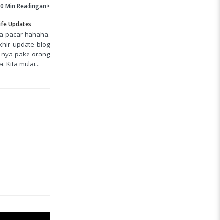
10 Min
Readingan>
ife Updates
ma pacar hahaha.
hir update blog
v nya pake orang
Kita mulai...