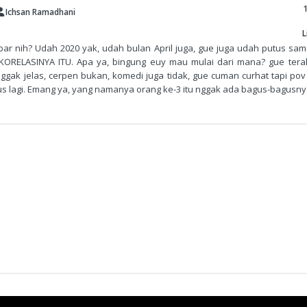
Ichsan Ramadhani
L
ar nih? Udah 2020 yak, udah bulan April juga, gue juga udah putus sa
KORELASINYA ITU. Apa ya, bingung euy mau mulai dari mana? gue terak
 nggak jelas, cerpen bukan, komedi juga tidak, gue cuman curhat tapi po
s lagi. Emang ya, yang namanya orang ke-3 itu nggak ada bagus-bagusnya. 