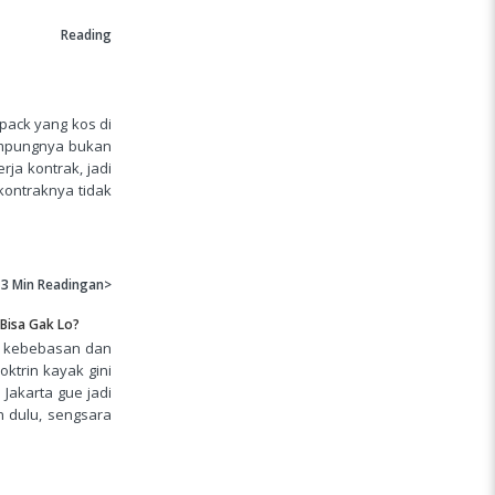
Reading
pack yang kos di
kampungnya bukan
ja kontrak, jadi
ontraknya tidak
3 Min
Readingan>
Bisa Gak Lo?
an kebebasan dan
ktrin kayak gini
Jakarta gue jadi
h dulu, sengsara