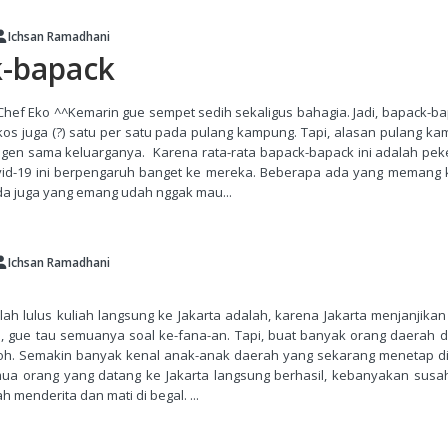
Ichsan Ramadhani
-bapack
Chef Eko ^^Kemarin gue sempet sedih sekaligus bahagia. Jadi, bapack-ba
os juga (?) satu per satu pada pulang kampung. Tapi, alasan pulang 
ngen sama keluarganya. Karena rata-rata bapack-bapack ini adalah peker
vid-19 ini berpengaruh banget ke mereka. Beberapa ada yang memang k
da juga yang emang udah nggak mau...
Ichsan Ramadhani
lah lulus kuliah langsung ke Jakarta adalah, karena Jakarta menjanjik
, gue tau semuanya soal ke-fana-an. Tapi, buat banyak orang daerah do
oh. Semakin banyak kenal anak-anak daerah yang sekarang menetap di 
ua orang yang datang ke Jakarta langsung berhasil, kebanyakan susa
h menderita dan mati di begal. ...