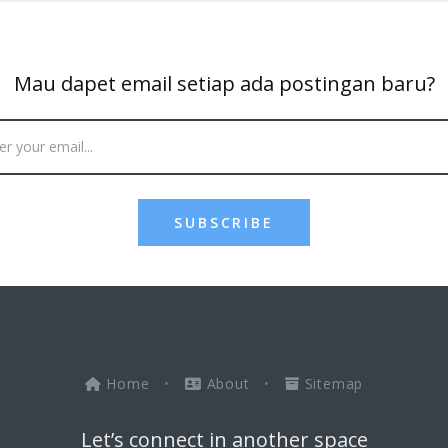
Mau dapet email setiap ada postingan baru?
SUBSCRIBE
Home
•
About
•
Sitemap
Let’s connect in another space