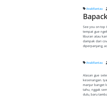
AnakRantau
Bapack
See you on top 
tempat gue ngek
liburan atau ka
dampak dari co
diperpanjang, a
AnakRantau
Alasan gue sete
kesenangan. Iya
manjur banget l
tahu, nggak sem
dulu, baru tamba