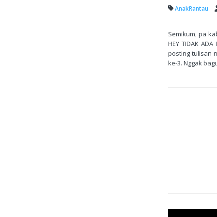
AnakRantau
Semikum, pa kab
HEY TIDAK ADA 
posting tulisan
ke-3. Nggak bagu