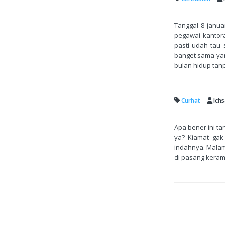
Tanggal 8 janua
pegawai kantor
pasti udah tau
banget sama ya
bulan hidup tanp
Curhat
Ich
Apa bener ini ta
ya? Kiamat gak
indahnya. Malam
di pasang kerami