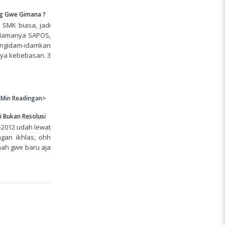
g Gwe Gimana ?
 SMK biasa, jadi
 Namanya SAPOS,
engidam-idamkan
ya kebebasan. 3
 Min
Readingan>
ni Bukan Resolusi
2-2012 udah lewat
gan ikhlas, ohh
mah gwe baru aja