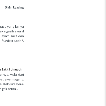
5 Min
Reading
hasa yang lainya
gak ngasih award
 ayam sakit dan
 *Sedikit Kode*.
 Sakit ! Umuach
ernya. Mulai dari
pat gwe magang.
 Kalo kita ber-6
gak cerita...