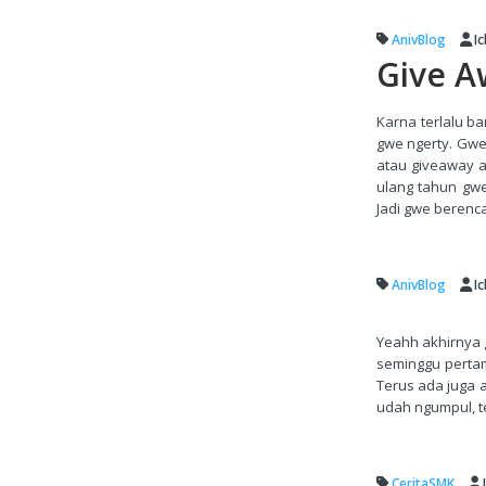
AnivBlog
I
Give A
Karna terlalu b
gwe ngerty. Gwe
atau giveaway 
ulang tahun gwe
Jadi gwe berenca
AnivBlog
I
Yeahh akhirnya g
seminggu perta
Terus ada juga 
udah ngumpul, te
CeritaSMK