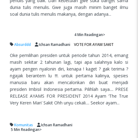
penulis yang baik. Dan kebetulan gwe suka banget sama
dunia tulis menulis. Gwe juga masih minim banget ilmu
soal dunia tulis menulis makanya, dengan adanya...
4 Min
Readingan>
Absurddd
Ichsan Ramadhani
VOTE FOR AYAM SAKIT
Oke pemilihan presiden untuk periode tahun 2014, emang
masih sekitar 2 tahunan lagi, tapi apa salahnya kalo si
ayam pengen nyalonin diri, kenapa ! kaget ? gak terima ?
ngajak berantem lu !!!. untuk pertama kalinya, spesies
manusia baru akan mencalonkan diri buat menjadi
presiden Imbisil Indonesia pertama. Pilihlah saya.... PRESE
RELEASE AYAMS FOR PRESIDENT 2014 Ayam ‘The True
Very Keren Man’ Sakit Ohh unyu cekali.... Seekor ayam...
Komunitas
Ichsan Ramadhani
5 Min
Readingan>