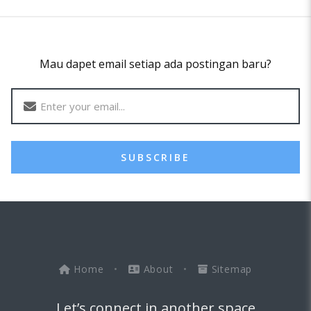
Mau dapet email setiap ada postingan baru?
SUBSCRIBE
Home
•
About
•
Sitemap
Let’s connect in another space