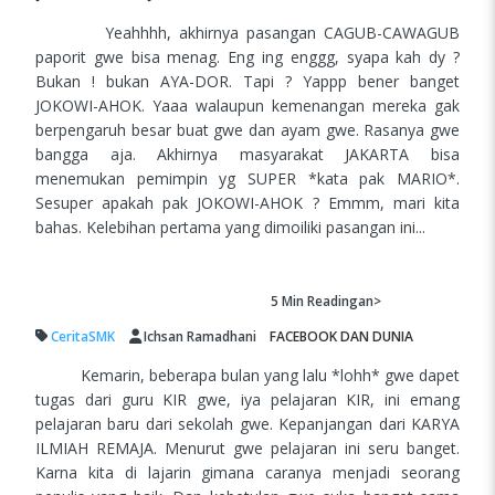
Yeahhhh, akhirnya pasangan CAGUB-CAWAGUB
paporit gwe bisa menag. Eng ing enggg, syapa kah dy ?
Bukan ! bukan AYA-DOR. Tapi ? Yappp bener banget
JOKOWI-AHOK. Yaaa walaupun kemenangan mereka gak
berpengaruh besar buat gwe dan ayam gwe. Rasanya gwe
bangga aja. Akhirnya masyarakat JAKARTA bisa
menemukan pemimpin yg SUPER *kata pak MARIO*.
Sesuper apakah pak JOKOWI-AHOK ? Emmm, mari kita
bahas. Kelebihan pertama yang dimoiliki pasangan ini...
5 Min
Readingan>
CeritaSMK
Ichsan Ramadhani
FACEBOOK DAN DUNIA
Kemarin, beberapa bulan yang lalu *lohh* gwe dapet
tugas dari guru KIR gwe, iya pelajaran KIR, ini emang
pelajaran baru dari sekolah gwe. Kepanjangan dari KARYA
ILMIAH REMAJA. Menurut gwe pelajaran ini seru banget.
Karna kita di lajarin gimana caranya menjadi seorang