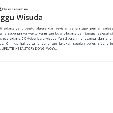
Ichsan Ramadhani
ggu Wisuda
ti sidang yang begitu ala-ala dan revisian yang nggak pernah selesa
lama sebenarnya waktu yang gue buang-buang dari tanggal selesai si
us gue sidang. 6 Oktober baru wisuda. Yah. 2 bulan menggangur dan leha
as. Oh iya, hal pertama yang gue lakukan setelah beres sidang je
u: UPDATE INSTA STORY DONG! WOYY...