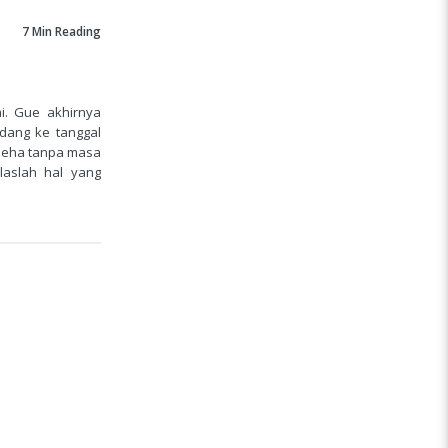
7 Min
Reading
i. Gue akhirnya
dang ke tanggal
-leha tanpa masa
laslah hal yang