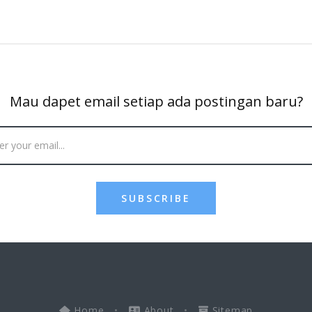
Mau dapet email setiap ada postingan baru?
SUBSCRIBE
Home
•
About
•
Sitemap