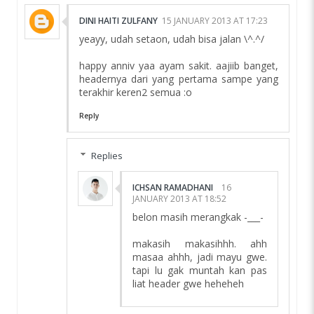
DINI HAITI ZULFANY
15 JANUARY 2013 AT 17:23
yeayy, udah setaon, udah bisa jalan \^.^/
happy anniv yaa ayam sakit. aajiib banget,
headernya dari yang pertama sampe yang
terakhir keren2 semua :o
Reply
Replies
ICHSAN RAMADHANI
16
JANUARY 2013 AT 18:52
belon masih merangkak -___-
makasih makasihhh. ahh
masaa ahhh, jadi mayu gwe.
tapi lu gak muntah kan pas
liat header gwe heheheh