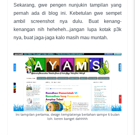
Sekarang, gwe pengen nunjukin tampilan yang
pernah ada di blog ini. Kebetulan gwe sempet
ambil screenshot nya dulu. Buat kenang-
kenangan nih heheheh...jangan lupa kotak p3k
nya, buat jaga-jaga kalo masih mau muntah.
Ini tampilan pertama, design templatenya bertahan sampe 6 bulan
loh. keren banget dahhhh