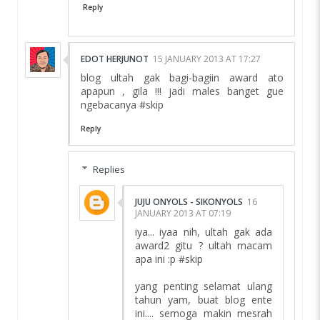
Reply
EDOT HERJUNOT
15 JANUARY 2013 AT 17:27
blog ultah gak bagi-bagiin award ato
apapun , gila !!! jadi males banget gue
ngebacanya #skip
Reply
Replies
JUJU ONYOLS - SIKONYOLS
16
JANUARY 2013 AT 07:19
iya... iyaa nih, ultah gak ada
award2 gitu ? ultah macam
apa ini :p #skip
yang penting selamat ulang
tahun yam, buat blog ente
ini.... semoga makin mesrah