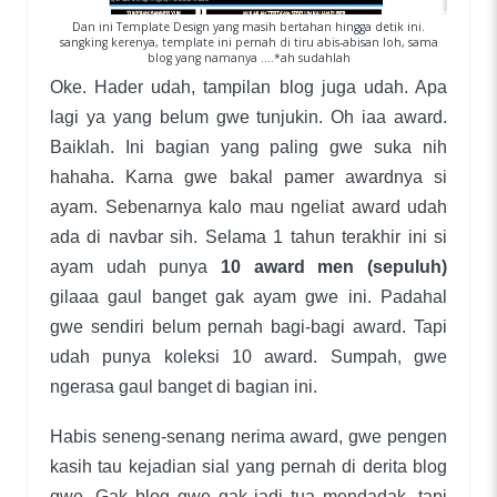
Dan ini Template Design yang masih bertahan hingga detik ini.
sangking kerenya, template ini pernah di tiru abis-abisan loh, sama
blog yang namanya ....*ah sudahlah
Oke. Hader udah, tampilan blog juga udah. Apa
lagi ya yang belum gwe tunjukin. Oh iaa award.
Baiklah. Ini bagian yang paling gwe suka nih
hahaha. Karna gwe bakal pamer awardnya si
ayam. Sebenarnya kalo mau ngeliat award udah
ada di navbar sih. Selama 1 tahun terakhir ini si
ayam udah punya
10 award men (sepuluh)
gilaaa gaul banget gak ayam gwe ini. Padahal
gwe sendiri belum pernah bagi-bagi award. Tapi
udah punya koleksi 10 award. Sumpah, gwe
ngerasa gaul banget di bagian ini.
Habis seneng-senang nerima award, gwe pengen
kasih tau kejadian sial yang pernah di derita blog
gwe. Gak blog gwe gak jadi tua mendadak, tapi