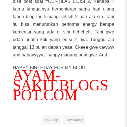
bisa post soal #CERTILAS EDISI 2. Kenapa ?
karna tanggalnya berbenturan sama hari ulang
tahun blog ini. Emang selisih 2 hari aja sih. Tapi
itu bisa menurunkan performa energy berupa
komentar yang ada di sini heheheh. Tapi gwe
udah buatin kok yang edisi 2 nya. Tunggu aja
tanggal 13 bulan depan yaaa. Okeee gwe cawww
and babayyyyy... happy magang buat gwe. And
HAPPY BIRTHDAY FOR MY BLOG.
AYAM-
SAKIT.BLOGS
POT.COM
AnivBlog
LombaBlog