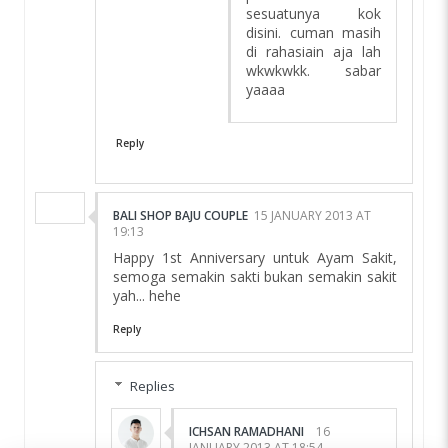
sesuatunya kok
disini. cuman masih
di rahasiain aja lah
wkwkwkk. sabar
yaaaa
Reply
BALI SHOP BAJU COUPLE
15 JANUARY 2013 AT
19:13
Happy 1st Anniversary untuk Ayam Sakit,
semoga semakin sakti bukan semakin sakit
yah... hehe
Reply
Replies
ICHSAN RAMADHANI
16
JANUARY 2013 AT 18:54