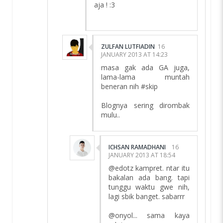
aja ! :3
ZULFAN LUTFIADIN
16
JANUARY 2013 AT 14:23
masa gak ada GA juga,
lama-lama muntah
beneran nih #skip
Blognya sering dirombak
mulu..
ICHSAN RAMADHANI
16
JANUARY 2013 AT 18:54
@edotz kampret. ntar itu
bakalan ada bang. tapi
tunggu waktu gwe nih,
lagi sbik banget. sabarrr
@onyol... sama kaya