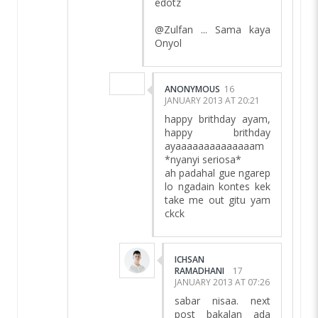
edotz
@Zulfan ... Sama kaya
Onyol
ANONYMOUS
16
JANUARY 2013 AT 20:21
happy brithday ayam,
happy brithday
ayaaaaaaaaaaaaaam
*nyanyi seriosa*
ah padahal gue ngarep
lo ngadain kontes kek
take me out gitu yam
ckck
ICHSAN
RAMADHANI
17
JANUARY 2013 AT 07:26
sabar nisaa. next
post bakalan ada