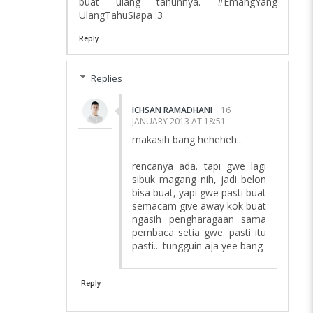
buat ulang tahunnya. #EmangYang
UlangTahuSiapa :3
Reply
Replies
ICHSAN RAMADHANI
16
JANUARY 2013 AT 18:51
makasih bang heheheh...
rencanya ada. tapi gwe lagi
sibuk magang nih, jadi belon
bisa buat, yapi gwe pasti buat
semacam give away kok buat
ngasih pengharagaan sama
pembaca setia gwe. pasti itu
pasti... tungguin aja yee bang
Reply