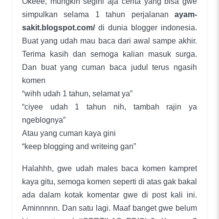
Okeee, mungkin segini aja cerita yang bisa gwe
simpulkan selama 1 tahun perjalanan
ayam-
sakit.blogspot.com/
di dunia blogger indonesia.
Buat yang udah mau baca dari awal sampe akhir.
Terima kasih dan semoga kalian masuk surga.
Dan buat yang cuman baca judul terus ngasih
komen
“wihh udah 1 tahun, selamat ya”
“ciyee udah 1 tahun nih, tambah rajin ya
ngeblognya”
Atau yang cuman kaya gini
“keep blogging and writeing gan”
Halahhh, gwe udah males baca komen kampret
kaya gitu, semoga komen seperti di atas gak bakal
ada dalam kotak komentar gwe di post kali ini.
Aminnnnn. Dan satu lagi. Maaf banget gwe belum