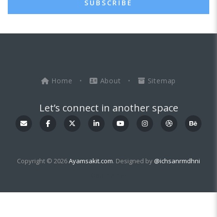
SUBSCRIBE
Home
•
About
•
Sitemap
Let’s connect in another space
Copyright © 2026
Ayamsakit.com
. Designed by
@ichsanrmdhni
OddThemes