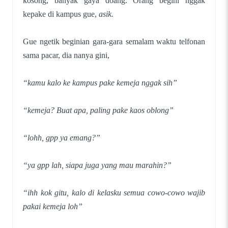
kosong, banyak gaya doang. Orang begini nggak
kepake di kampus gue,
asik.
Gue ngetik beginian gara-gara semalam waktu telfonan
sama pacar, dia nanya gini,
“kamu kalo ke kampus pake kemeja nggak sih”
“kemeja? Buat apa, paling pake kaos oblong”
“lohh, gpp ya emang?”
“ya gpp lah, siapa juga yang mau marahin?”
“ihh kok gitu, kalo di kelasku semua cowo-cowo wajib
pakai kemeja loh”