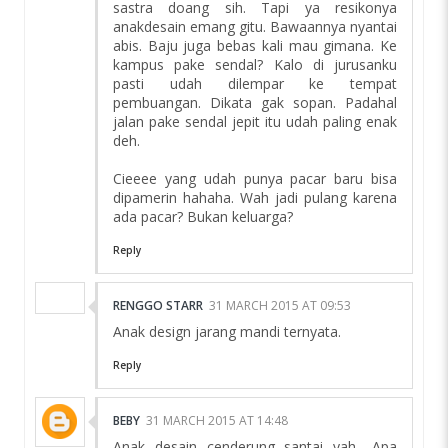
sastra doang sih. Tapi ya resikonya
anakdesain emang gitu. Bawaannya nyantai
abis. Baju juga bebas kali mau gimana. Ke
kampus pake sendal? Kalo di jurusanku
pasti udah dilempar ke tempat
pembuangan. Dikata gak sopan. Padahal
jalan pake sendal jepit itu udah paling enak
deh.
Cieeee yang udah punya pacar baru bisa
dipamerin hahaha. Wah jadi pulang karena
ada pacar? Bukan keluarga?
Reply
RENGGO STARR
31 MARCH 2015 AT 09:53
Anak design jarang mandi ternyata.
Reply
BEBY
31 MARCH 2015 AT 14:48
Anak desain cenderung santai yah.. Apa