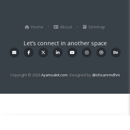
Home
•
About
•
Sitemap
Let’s connect in another space
Copyright © 2026
Ayamsakit.com
. Designed by
@ichsanrmdhni
OddThemes