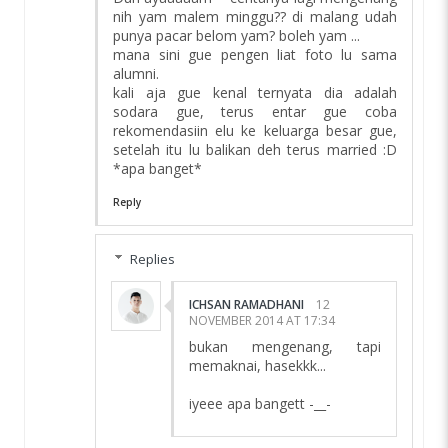
nih yam malem minggu?? di malang udah
punya pacar belom yam? boleh yam ...
mana sini gue pengen liat foto lu sama
alumni.
kali aja gue kenal ternyata dia adalah
sodara gue, terus entar gue coba
rekomendasiin elu ke keluarga besar gue,
setelah itu lu balikan deh terus married :D
*apa banget*
Reply
Replies
ICHSAN RAMADHANI
12
NOVEMBER 2014 AT 17:34
bukan mengenang, tapi
memaknai, hasekkk...
iyeee apa bangett -__-