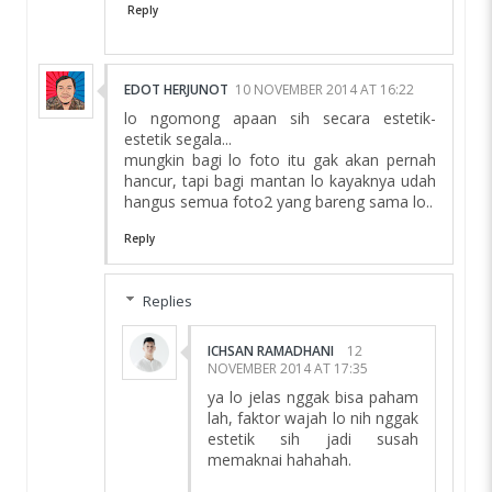
Reply
EDOT HERJUNOT
10 NOVEMBER 2014 AT 16:22
lo ngomong apaan sih secara estetik-
estetik segala...
mungkin bagi lo foto itu gak akan pernah
hancur, tapi bagi mantan lo kayaknya udah
hangus semua foto2 yang bareng sama lo..
Reply
Replies
ICHSAN RAMADHANI
12
NOVEMBER 2014 AT 17:35
ya lo jelas nggak bisa paham
lah, faktor wajah lo nih nggak
estetik sih jadi susah
memaknai hahahah.