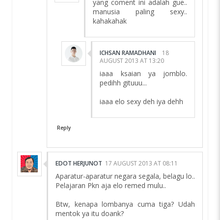
yang coment ini adalah gue..
manusia paling sexy..
kahakahak
ICHSAN RAMADHANI
18
AUGUST 2013 AT 13:20
iaaa ksaian ya jomblo.
pedihh gituuu...
iaaa elo sexy deh iya dehh
Reply
EDOT HERJUNOT
17 AUGUST 2013 AT 08:11
Aparatur-aparatur negara segala, belagu lo..
Pelajaran Pkn aja elo remed mulu..
Btw, kenapa lombanya cuma tiga? Udah
mentok ya itu doank?