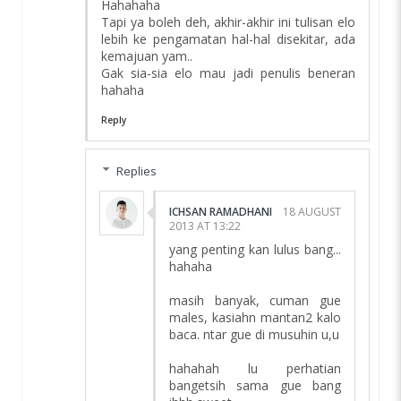
Hahahaha
Tapi ya boleh deh, akhir-akhir ini tulisan elo
lebih ke pengamatan hal-hal disekitar, ada
kemajuan yam..
Gak sia-sia elo mau jadi penulis beneran
hahaha
Reply
Replies
ICHSAN RAMADHANI
18 AUGUST
2013 AT 13:22
yang penting kan lulus bang...
hahaha
masih banyak, cuman gue
males, kasiahn mantan2 kalo
baca. ntar gue di musuhin u,u
hahahah lu perhatian
bangetsih sama gue bang