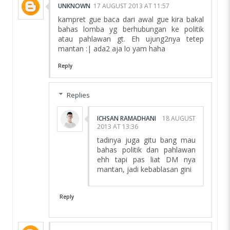
UNKNOWN
17 AUGUST 2013 AT 11:57
kampret gue baca dari awal gue kira bakal
bahas lomba yg berhubungan ke politik
atau pahlawan gt. Eh ujung2nya tetep
mantan :| ada2 aja lo yam haha
Reply
Replies
ICHSAN RAMADHANI
18 AUGUST
2013 AT 13:36
tadinya juga gitu bang mau
bahas politik dan pahlawan
ehh tapi pas liat DM nya
mantan, jadi kebablasan gini
Reply