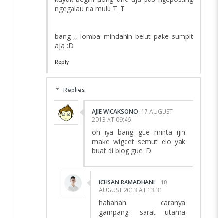
ngegalau ria mulu T_T
bang ,, lomba mindahin belut pake sumpit
aja :D
Reply
Replies
AJIE WICAKSONO
17 AUGUST
2013 AT 09:46
oh iya bang gue minta ijin
make wigdet semut elo yak
buat di blog gue :D
ICHSAN RAMADHANI
18
AUGUST 2013 AT 13:31
hahahah. caranya
gampang. sarat utama