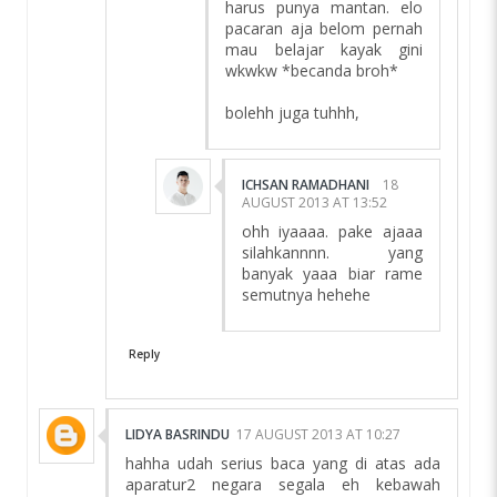
harus punya mantan. elo
pacaran aja belom pernah
mau belajar kayak gini
wkwkw *becanda broh*
bolehh juga tuhhh,
ICHSAN RAMADHANI
18
AUGUST 2013 AT 13:52
ohh iyaaaa. pake ajaaa
silahkannnn. yang
banyak yaaa biar rame
semutnya hehehe
Reply
LIDYA BASRINDU
17 AUGUST 2013 AT 10:27
hahha udah serius baca yang di atas ada
aparatur2 negara segala eh kebawah