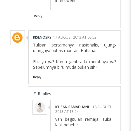
ihhh sweet
Reply
KISENOSKY
17 AUGUST 2013 AT 08:52
Tulisan pertamanya nasionalis, ujung-
ujungnya bahas mantan. Hahaha.
Eh, iya ya? Kamu ganti ada merahnya ya?
Sebelumnya biru muda bukan sih?
Reply
Replies
ICHSAN RAMADHANI
18 AUGUST
2013 AT 13:24
yah begitulah remaja, suka
labil hehehe...