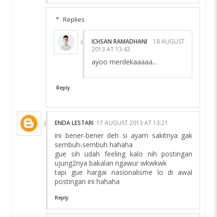
Replies
ICHSAN RAMADHANI
18 AUGUST
2013 AT 13:43
ayoo merdekaaaaa...
Reply
ENDA LESTARI
17 AUGUST 2013 AT 13:21
ini bener-bener deh si ayam sakitnya gak
sembuh-sembuh hahaha
gue sih udah feeling kalo nih postingan
ujung2nya bakalan ngawur wkwkwk
tapi gue hargai nasionalisme lo di awal
postingan ini hahaha
Reply