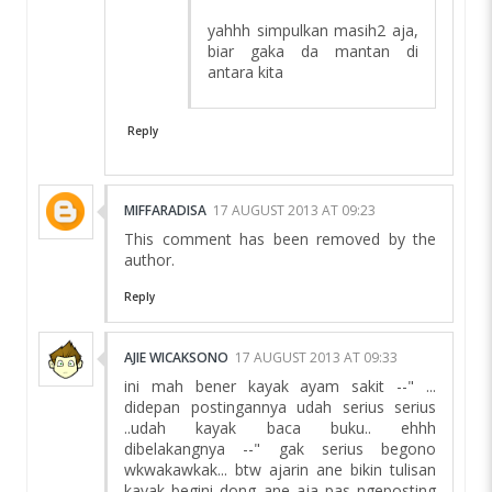
yahhh simpulkan masih2 aja,
biar gaka da mantan di
antara kita
Reply
MIFFARADISA
17 AUGUST 2013 AT 09:23
This comment has been removed by the
author.
Reply
AJIE WICAKSONO
17 AUGUST 2013 AT 09:33
ini mah bener kayak ayam sakit --" ...
didepan postingannya udah serius serius
..udah kayak baca buku.. ehhh
dibelakangnya --" gak serius begono
wkwakawkak... btw ajarin ane bikin tulisan
kayak begini dong ane aja pas ngeposting