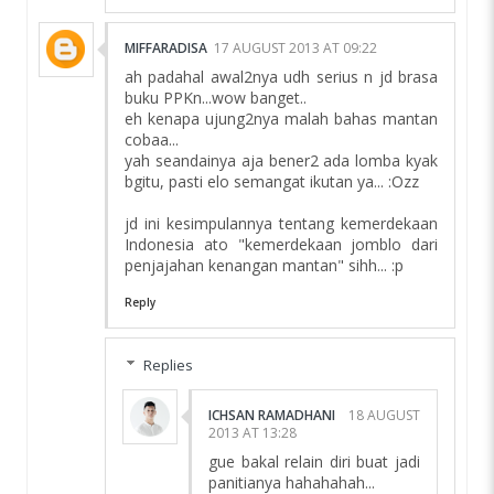
MIFFARADISA
17 AUGUST 2013 AT 09:22
ah padahal awal2nya udh serius n jd brasa
buku PPKn...wow banget..
eh kenapa ujung2nya malah bahas mantan
cobaa...
yah seandainya aja bener2 ada lomba kyak
bgitu, pasti elo semangat ikutan ya... :Ozz
jd ini kesimpulannya tentang kemerdekaan
Indonesia ato "kemerdekaan jomblo dari
penjajahan kenangan mantan" sihh... :p
Reply
Replies
ICHSAN RAMADHANI
18 AUGUST
2013 AT 13:28
gue bakal relain diri buat jadi
panitianya hahahahah...