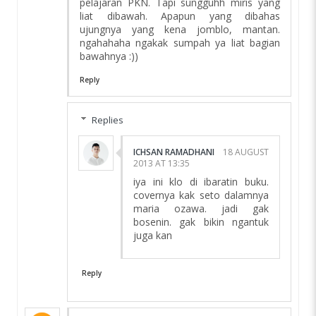
pelajaran PKN. Tapi sungguhh miris yang
liat dibawah. Apapun yang dibahas
ujungnya yang kena jomblo, mantan.
ngahahaha ngakak sumpah ya liat bagian
bawahnya :))
Reply
Replies
ICHSAN RAMADHANI
18 AUGUST
2013 AT 13:35
iya ini klo di ibaratin buku.
covernya kak seto dalamnya
maria ozawa. jadi gak
bosenin. gak bikin ngantuk
juga kan
Reply