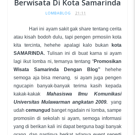
Berwisata Di Kota Samarinda
LOMBABLOG
21:11
Hari ini ayam sakit gak share tentang cerita
atau kisah bodoh dulu, tapi pengen prmosiin kota
kita tercinta, hehehe apalagi kalo bukan
kota
SAMARINDA.
Tulisan ini di buat karna si ayam
lagi ikut lomba ni, temanya tentang “
Promosikan
Wisata Samarinda Dengan Blog”
hehehe
semoga aja bisa menang
,
si ayam juga pengen
ngucapin banyak-banyak terima kasih kepada
kakak-kakak
Mahasiswa Ilmu Komunikasi
Universitas Mulawarman angkatan 2009.
yang
udah
cemungud
banget ngadain ni lomba, sampe
promosiin di sekolah si ayam, semoga informasi
yang di berikan kali ini dapat berguna bagi banyak
orang, dan pastinya berkat adanya event seperti